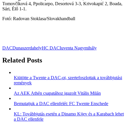
Tomovčíková 4, Ppolicarpo, Desortová 3-3, Krivokapić 2, Boada,
Sári, Élő 1-1.
Fotó: Radovan Stoklasa/Slovakhandball
DAC
Dunaszerdahely
HC DAC
Iuventa Nagymihály
Related Posts
Kiütötte a Twente a DAC-ot, szertefoszlottak a továbbjutási
remények
Az AEK Athén csapatához igazolt Vitális Milán
Bemutatjuk a DAC ellenfelét: FC Twente Enschede
KL: Továbbjutás esetén a Dinamo Kijev és a Karabach lehet
a DAC ellenfele