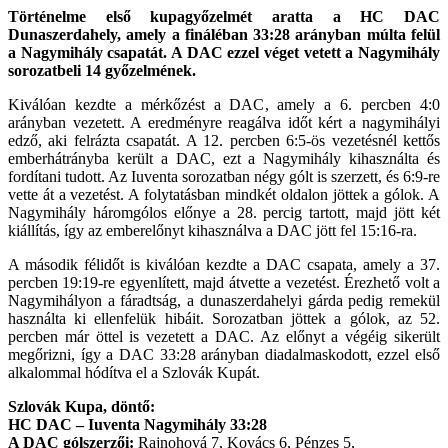
Történelme első kupagyőzelmét aratta a HC DAC
Dunaszerdahely, amely a fináléban 33:28 arányban múlta felül
a Nagymihály csapatát. A DAC ezzel véget vetett a Nagymihály
sorozatbeli 14 győzelmének.
Kiválóan kezdte a mérkőzést a DAC, amely a 6. percben 4:0
arányban vezetett. A eredményre reagálva időt kért a nagymihályi
edző, aki felrázta csapatát. A 12. percben 6:5-ös vezetésnél kettős
emberhátrányba került a DAC, ezt a Nagymihály kihasználta és
fordítani tudott. Az Iuventa sorozatban négy gólt is szerzett, és 6:9-re
vette át a vezetést. A folytatásban mindkét oldalon jöttek a gólok. A
Nagymihály háromgólos előnye a 28. percig tartott, majd jött két
kiállítás, így az emberelőnyt kihasználva a DAC jött fel 15:16-ra.
A második félidőt is kiválóan kezdte a DAC csapata, amely a 37.
percben 19:19-re egyenlített, majd átvette a vezetést. Érezhető volt a
Nagymihályon a fáradtság, a dunaszerdahelyi gárda pedig remekül
használta ki ellenfelük hibáit. Sorozatban jöttek a gólok, az 52.
percben már öttel is vezetett a DAC. Az előnyt a végéig sikerült
megőrizni, így a DAC 33:28 arányban diadalmaskodott, ezzel első
alkalommal hódítva el a Szlovák Kupát.
Szlovák Kupa, döntő:
HC DAC – Iuventa Nagymihály 33:28
A DAC gólszerzői:
Rajnohová 7, Kovács 6, Pénzes 5,