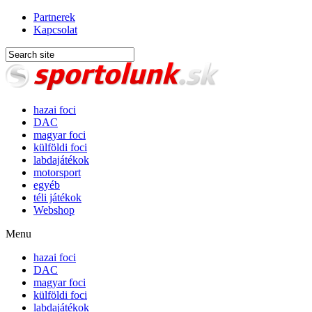
Partnerek
Kapcsolat
hazai foci
DAC
magyar foci
külföldi foci
labdajátékok
motorsport
egyéb
téli játékok
Webshop
Menu
hazai foci
DAC
magyar foci
külföldi foci
labdajátékok