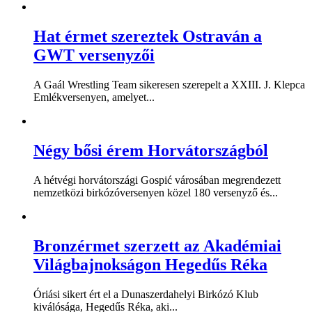
Hat érmet szereztek Ostraván a
GWT versenyzői
A Gaál Wrestling Team sikeresen szerepelt a XXIII. J. Klepca
Emlékversenyen, amelyet...
Négy bősi érem Horvátországból
A hétvégi horvátországi Gospić városában megrendezett
nemzetközi birkózóversenyen közel 180 versenyző és...
Bronzérmet szerzett az Akadémiai
Világbajnokságon Hegedűs Réka
Óriási sikert ért el a Dunaszerdahelyi Birkózó Klub
kiválósága, Hegedűs Réka, aki...