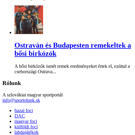
Ostraván és Budapesten remekeltek a
bősi birkózók
A bősi birkózók ismét remek eredményeket értek el, ezúttal a
csehországi Ostrava...
Rólunk
A szlovákiai magyar sportportál
info@sportolunk.sk
hazai foci
DAC
magyar foci
külföldi foci
labdajátékok