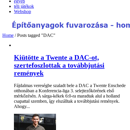
egyéb
téli játékok
Webshop
Home
/
Posts tagged "DAC"
Kiütötte a Twente a DAC-ot,
szertefoszlottak a továbbjutási
remények
Fájdalmas vereségbe szaladt bele a DAC a Twente Enschede
otthonában a Konferencia-liga 3. selejtezőkörének első
mérkőzésén. A sárga-kékek 6:0-ra maradtak alul a holland
csapattal szemben, így elszálltak a továbbjutási remények.
Ahogy...