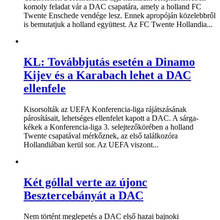
komoly feladat vár a DAC csapatára, amely a holland FC
Twente Enschede vendége lesz. Ennek apropóján közelebbről
is bemutatjuk a holland együttest. Az FC Twente Hollandia...
KL: Továbbjutás esetén a Dinamo
Kijev és a Karabach lehet a DAC
ellenfele
Kisorsolták az UEFA Konferencia-liga rájátszásának
párosításait, lehetséges ellenfelet kapott a DAC. A sárga-
kékek a Konferencia-liga 3. selejtezőkörében a holland
Twente csapatával mérkőznek, az első találkozóra
Hollandiában kerül sor. Az UEFA viszont...
Két góllal verte az újonc
Besztercebányát a DAC
Nem történt meglepetés a DAC első hazai bajnoki