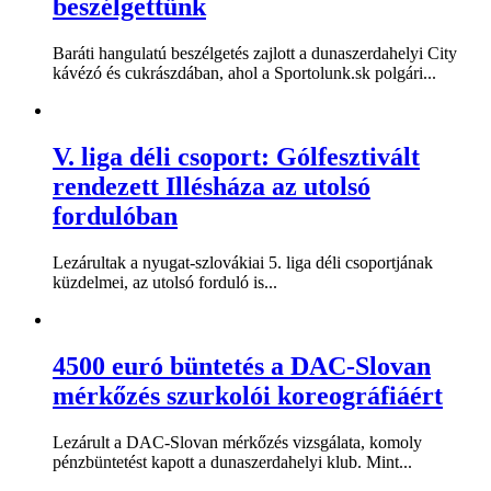
beszélgettünk
Baráti hangulatú beszélgetés zajlott a dunaszerdahelyi City
kávézó és cukrászdában, ahol a Sportolunk.sk polgári...
V. liga déli csoport: Gólfesztivált
rendezett Illésháza az utolsó
fordulóban
Lezárultak a nyugat-szlovákiai 5. liga déli csoportjának
küzdelmei, az utolsó forduló is...
4500 euró büntetés a DAC-Slovan
mérkőzés szurkolói koreográfiáért
Lezárult a DAC-Slovan mérkőzés vizsgálata, komoly
pénzbüntetést kapott a dunaszerdahelyi klub. Mint...