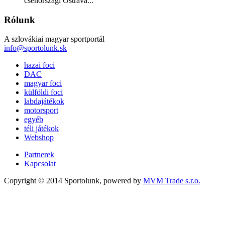
csehországi Ostrava...
Rólunk
A szlovákiai magyar sportportál
info@sportolunk.sk
hazai foci
DAC
magyar foci
külföldi foci
labdajátékok
motorsport
egyéb
téli játékok
Webshop
Partnerek
Kapcsolat
Copyright © 2014 Sportolunk, powered by
MVM Trade s.r.o.