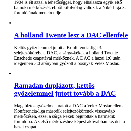
1904 is élt azzal a lehetőséggel, hogy elhalassza egyik első
bajnoki mérkőzését, ebből kifolyólag változik a Niké Liga 3.
fordulójának menetrendje....
A holland Twente lesz a DAC ellenfele
Kettős győzelemmel jutott a Konferencia-liga 3.
selejtezőkörébe a DAC, a sárga-kékek a holland Twente
Enschede csapatával mérkőznek. A DAC a hazai 1:0 után
idegenben 3:0 arányban győzött a bosnyák Velež Mostar...
Ramadan duplázott, kettős
győzelemmel jutott tovább a DAC
Magabiztos győzelmet aratott a DAC a Velez Mostar ellen a
Konferencia-liga második selejtezőkörének visszavágó
mérkőzésén, ezzel a sárga-kékek bejutottak a harmadik
fordulóba. Az első mérkőzéshez képest aktívabban kezdett a
hazai csapat,...