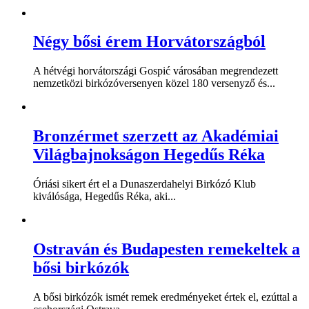
Négy bősi érem Horvátországból
A hétvégi horvátországi Gospić városában megrendezett
nemzetközi birkózóversenyen közel 180 versenyző és...
Bronzérmet szerzett az Akadémiai
Világbajnokságon Hegedűs Réka
Óriási sikert ért el a Dunaszerdahelyi Birkózó Klub
kiválósága, Hegedűs Réka, aki...
Ostraván és Budapesten remekeltek a
bősi birkózók
A bősi birkózók ismét remek eredményeket értek el, ezúttal a