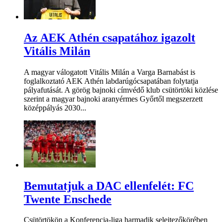
Az AEK Athén csapatához igazolt
Vitális Milán
A magyar válogatott Vitális Milán a Varga Barnabást is
foglalkoztató AEK Athén labdarúgócsapatában folytatja
pályafutását. A görög bajnoki címvédő klub csütörtöki közlése
szerint a magyar bajnoki aranyérmes Győrtől megszerzett
középpályás 2030...
Bemutatjuk a DAC ellenfelét: FC
Twente Enschede
Csütörtökön a Konferencia-liga harmadik selejtezőkörében