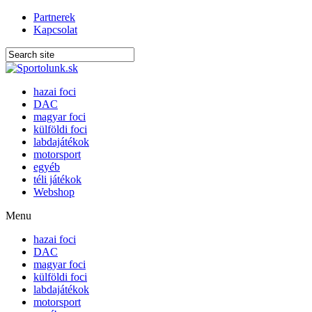
Partnerek
Kapcsolat
hazai foci
DAC
magyar foci
külföldi foci
labdajátékok
motorsport
egyéb
téli játékok
Webshop
Menu
hazai foci
DAC
magyar foci
külföldi foci
labdajátékok
motorsport