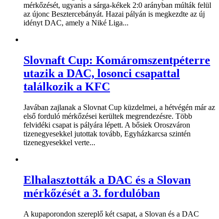
mérkőzését, ugyanis a sárga-kékek 2:0 arányban múlták felül
az újonc Besztercebányát. Hazai pályán is megkezdte az új
idényt DAC, amely a Niké Liga...
Slovnaft Cup: Komáromszentpéterre
utazik a DAC, losonci csapattal
találkozik a KFC
Javában zajlanak a Slovnat Cup küzdelmei, a hétvégén már az
első forduló mérkőzései kerültek megrendezésre. Több
felvidéki csapat is pályára lépett. A bősiek Oroszváron
tizenegyesekkel jutottak tovább, Egyházkarcsa szintén
tizenegyesekkel verte...
Elhalasztották a DAC és a Slovan
mérkőzését a 3. fordulóban
A kupaporondon szereplő két csapat, a Slovan és a DAC