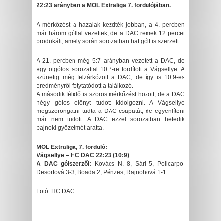
22:23 arányban a MOL Extraliga 7. fordulójában.
A mérkőzést a hazaiak kezdték jobban, a 4. percben
már három góllal vezettek, de a DAC remek 12 percet
produkált, amely során sorozatban hat gólt is szerzett.
A 21. percben még 5:7 arányban vezetett a DAC, de
egy ötgólos sorozattal 10:7-re fordított a Vágsellye. A
szünetig még felzárkózott a DAC, de így is 10:9-es
eredményről fotytatódott a találkozó.
A második félidő is szoros mérkőzést hozott, de a DAC
négy gólos előnyt tudott kidolgozni. A Vágsellye
megszorongatni tudta a DAC csapatát, de egyenlíteni
már nem tudott. A DAC ezzel sorozatban hetedik
bajnoki győzelmét aratta.
MOL Extraliga, 7. forduló:
Vágsellye – HC DAC 22:23 (10:9)
A DAC gólszerzői:
Kovács N. 8, Sári 5, Policarpo,
Desortová 3-3, Boada 2, Pénzes, Rajnohová 1-1.
Fotó: HC DAC