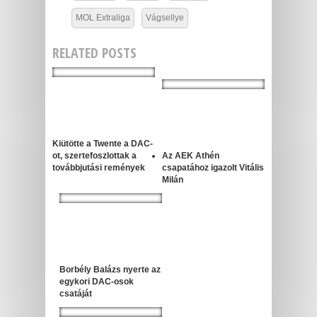
MOL Extraliga
Vágsellye
RELATED POSTS
Kiütötte a Twente a DAC-
ot, szertefoszlottak a
Az AEK Athén
továbbjutási remények
csapatához igazolt Vitális
Milán
Borbély Balázs nyerte az
egykori DAC-osok
csatáját