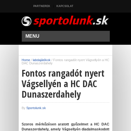
PARTNEREK
KAPCSOLAT
MENU
Home
/
labdajátékok
/
Fontos rangadót nyert Vágsellyén a HC
DAC Dunaszerdahely
Fontos rangadót nyert
Vágsellyén a HC DAC
Dunaszerdahely
By
Sportolunk.sk
Szoros mérkőzésen aratott győzelmet a HC DAC
Dunaszerdahely, amely Vágsellyén diadalmaskodott