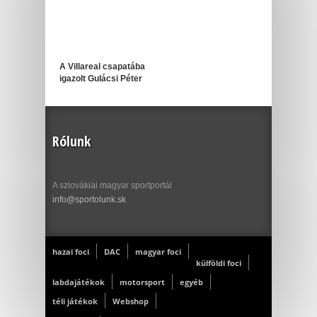
A Villareal csapatába
igazolt Gulácsi Péter
Rólunk
A szlovákiai magyar sportportál
info@sportolunk.sk
hazai foci
DAC
magyar foci
külföldi foci
labdajátékok
motorsport
egyéb
téli játékok
Webshop