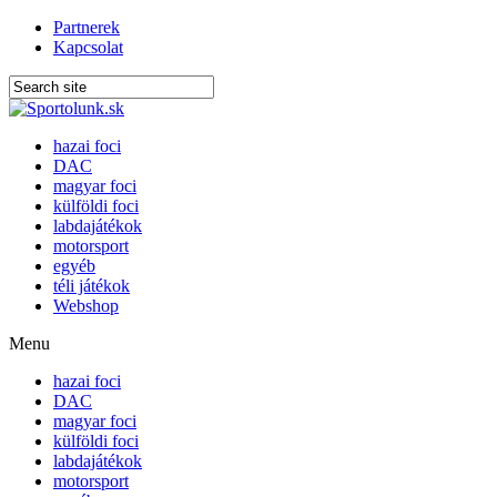
Partnerek
Kapcsolat
hazai foci
DAC
magyar foci
külföldi foci
labdajátékok
motorsport
egyéb
téli játékok
Webshop
Menu
hazai foci
DAC
magyar foci
külföldi foci
labdajátékok
motorsport