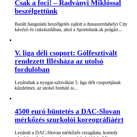
Csak a foci! – Radványi Miklóssal
beszélgettünk
Baráti hangulatú beszélgetés zajlott a dunaszerdahelyi City
kávézó és cukrászdában, ahol a Sportolunk.sk polgári...
V. liga déli csoport: Gólfesztivált
rendezett Illésháza az utolsó
fordulóban
Lezárultak a nyugat-szlovákiai 5. liga déli csoportjának
küzdelmei, az utolsó forduló is...
4500 euró büntetés a DAC-Slovan
mérkőzés szurkolói koreográfiáért
Lezárult a DAC-Slovan mérkőzés vizsgálata, komoly