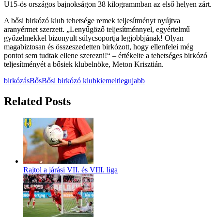
U15-ös országos bajnokságon 38 kilogrammban az első helyen zárt.
A bősi birkózó klub tehetsége remek teljesítményt nyújtva
aranyérmet szerzett. „Lenyűgöző teljesítménnyel, egyértelmű
győzelmekkel bizonyult súlycsoportja legjobbjának! Olyan
magabiztosan és összeszedetten birkózott, hogy ellenfelei még
pontot sem tudtak ellene szerezni!“ – értékelte a tehetséges birkózó
teljesítményét a bősiek klubelnöke, Meton Krisztián.
birkózás
Bős
Bősi birkózó klub
kiemelt
legujabb
Related Posts
Rajtol a járási VII. és VIII. liga