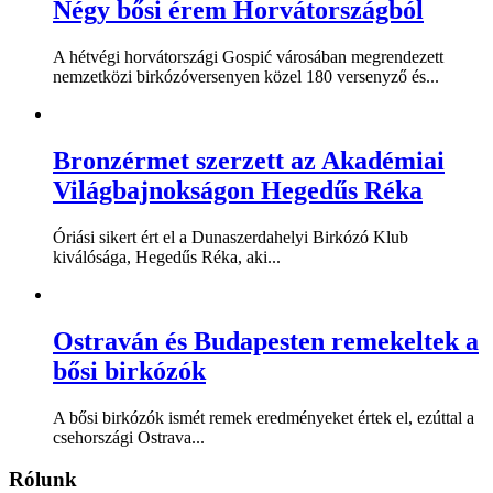
Négy bősi érem Horvátországból
A hétvégi horvátországi Gospić városában megrendezett
nemzetközi birkózóversenyen közel 180 versenyző és...
Bronzérmet szerzett az Akadémiai
Világbajnokságon Hegedűs Réka
Óriási sikert ért el a Dunaszerdahelyi Birkózó Klub
kiválósága, Hegedűs Réka, aki...
Ostraván és Budapesten remekeltek a
bősi birkózók
A bősi birkózók ismét remek eredményeket értek el, ezúttal a
csehországi Ostrava...
Rólunk