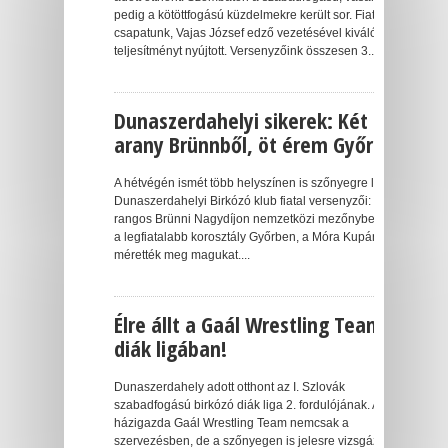
pedig a kötöttfogású küzdelmekre került sor. Fiatal
csapatunk, Vajas József edző vezetésével kiváló
teljesítményt nyújtott. Versenyzőink összesen 3...
Dunaszerdahelyi sikerek: Két
arany Brünnből, öt érem Győrből
A hétvégén ismét több helyszínen is szőnyegre léptek a
Dunaszerdahelyi Birkózó klub fiatal versenyzői: a
rangos Brünni Nagydíjon nemzetközi mezőnyben, míg
a legfiatalabb korosztály Győrben, a Móra Kupán
mérették meg magukat....
Élre állt a Gaál Wrestling Team a
diák ligában!
Dunaszerdahely adott otthont az I. Szlovák
szabadfogású birkózó diák liga 2. fordulójának. A
házigazda Gaál Wrestling Team nemcsak a
szervezésben, de a szőnyegen is jelesre vizsgázott: 17