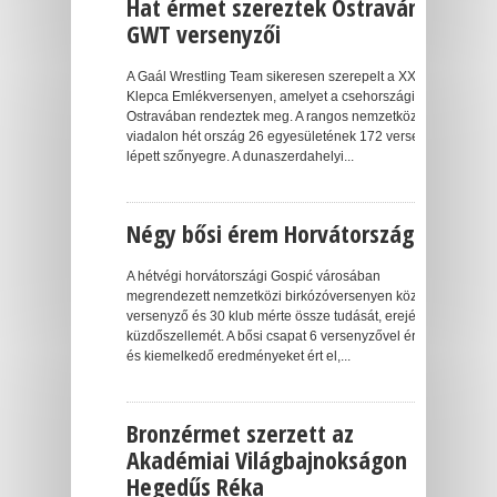
Hat érmet szereztek Ostraván a
GWT versenyzői
A Gaál Wrestling Team sikeresen szerepelt a XXIII. J.
Klepca Emlékversenyen, amelyet a csehországi
Ostravában rendeztek meg. A rangos nemzetközi
viadalon hét ország 26 egyesületének 172 versenyzője
lépett szőnyegre. A dunaszerdahelyi...
Négy bősi érem Horvátországból
A hétvégi horvátországi Gospić városában
megrendezett nemzetközi birkózóversenyen közel 180
versenyző és 30 klub mérte össze tudását, erejét és
küzdőszellemét. A bősi csapat 6 versenyzővel érkezett
és kiemelkedő eredményeket ért el,...
Bronzérmet szerzett az
Akadémiai Világbajnokságon
Hegedűs Réka