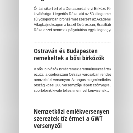
Óriási sikert ért el a Dunaszerdahelyi Birkózó Klub
kiválósága, Hegedűs Réka, aki az 53 kilogrammos
súlycsoportban bronzérmet szerzett az Akadémiai
Világbajnokságon a brazil fővárosban, Brasíliában.
Réka ezzel nemcsak pályafutása egyik legnagyobb...
Ostraván és Budapesten
remekeltek a bősi birkózók
A bősi birkózók ismét remek eredményeket értek el,
ezúttal a csehországi Ostrava városában rendezett
nemzetközi versenyen. A rangos megmérettetésen 7
ország közel 200 versenyzője lépett szőnyegre, ahol
sportolóink kiváló teljesítménnyel képviselték...
Nemzetközi emlékversenyen
szereztek tíz érmet a GWT
versenyzői