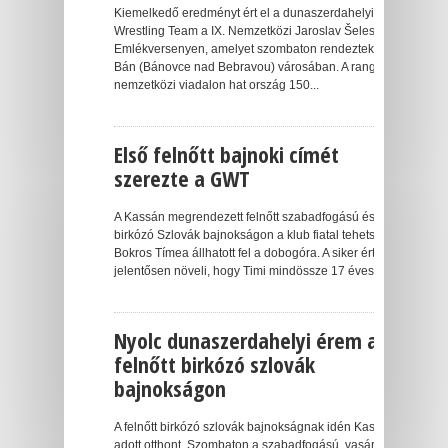
Kiemelkedő eredményt ért el a dunaszerdahelyi Gaál
Wrestling Team a IX. Nemzetközi Jaroslav Šelestiak
Emlékversenyen, amelyet szombaton rendeztek meg
Bán (Bánovce nad Bebravou) városában. A rangos
nemzetközi viadalon hat ország 150...
Első felnőtt bajnoki címét
szerezte a GWT
A Kassán megrendezett felnőtt szabadfogású és női
birkózó Szlovák bajnokságon a klub fiatal tehetsége,
Bokros Tímea állhatott fel a dobogóra. A siker értékét
jelentősen növeli, hogy Timi mindössze 17 éves, és...
Nyolc dunaszerdahelyi érem a
felnőtt birkózó szlovák
bajnokságon
A felnőtt birkózó szlovák bajnokságnak idén Kassa
adott otthont. Szombaton a szabadfogású, vasárnap