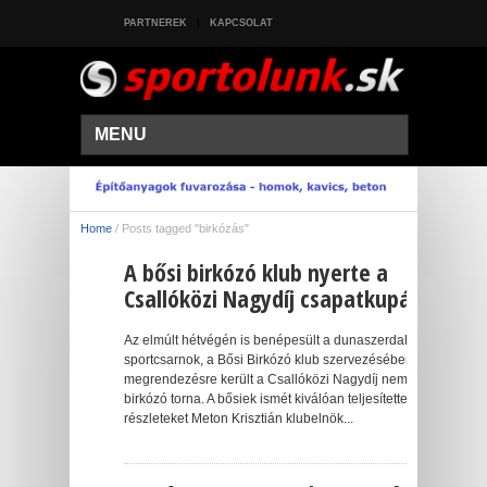
PARTNEREK
KAPCSOLAT
MENU
Home
/
Posts tagged "birkózás"
A bősi birkózó klub nyerte a
Csallóközi Nagydíj csapatkupáját
Az elmúlt hétvégén is benépesült a dunaszerdahelyi
sportcsarnok, a Bősi Birkózó klub szervezésében
megrendezésre került a Csallóközi Nagydíj nemzetközi
birkózó torna. A bősiek ismét kiválóan teljesítettek, a
részleteket Meton Krisztián klubelnök...