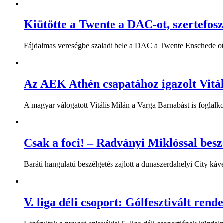
Kiütötte a Twente a DAC-ot, szertefos
Fájdalmas vereségbe szaladt bele a DAC a Twente Enschede ott
Az AEK Athén csapatához igazolt Vitál
A magyar válogatott Vitális Milán a Varga Barnabást is foglal
Csak a foci! – Radványi Miklóssal besz
Baráti hangulatú beszélgetés zajlott a dunaszerdahelyi City káv
V. liga déli csoport: Gólfesztivált rend