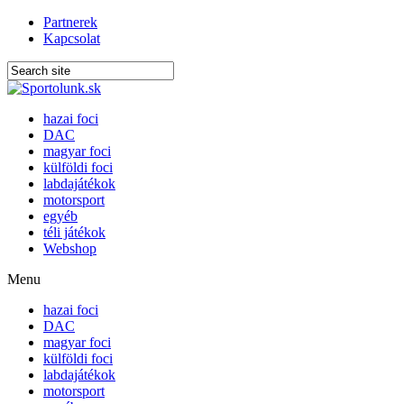
Partnerek
Kapcsolat
hazai foci
DAC
magyar foci
külföldi foci
labdajátékok
motorsport
egyéb
téli játékok
Webshop
Menu
hazai foci
DAC
magyar foci
külföldi foci
labdajátékok
motorsport