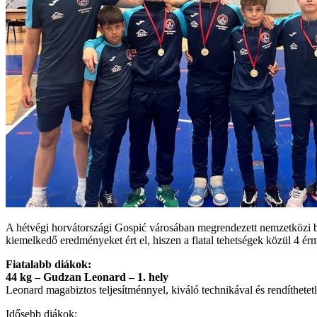
A hétvégi horvátországi Gospić városában megrendezett nemzetközi bi
kiemelkedő eredményeket ért el, hiszen a fiatal tehetségek közül 4 ér
Fiatalabb diákok:
44 kg – Gudzan Leonard – 1. hely
Leonard magabiztos teljesítménnyel, kiváló technikával és rendíthetetle
Idősebb diákok: