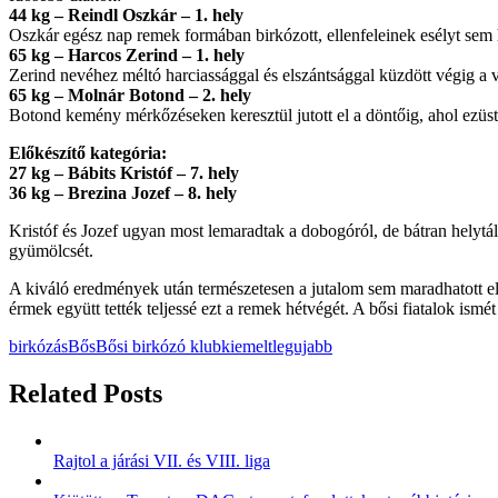
44 kg – Reindl Oszkár – 1. hely
Oszkár egész nap remek formában birkózott, ellenfeleinek esélyt sem
65 kg – Harcos Zerind – 1. hely
Zerind nevéhez méltó harciassággal és elszántsággal küzdött végig a 
65 kg – Molnár Botond – 2. hely
Botond kemény mérkőzéseken keresztül jutott el a döntőig, ahol ezüstér
Előkészítő kategória:
27 kg – Bábits Kristóf – 7. hely
36 kg – Brezina Jozef – 8. hely
Kristóf és Jozef ugyan most lemaradtak a dobogóról, de bátran helytá
gyümölcsét.
A kiváló eredmények után természetesen a jutalom sem maradhatott el: a
érmek együtt tették teljessé ezt a remek hétvégét. A bősi fiatalok ism
birkózás
Bős
Bősi birkózó klub
kiemelt
legujabb
Related Posts
Rajtol a járási VII. és VIII. liga