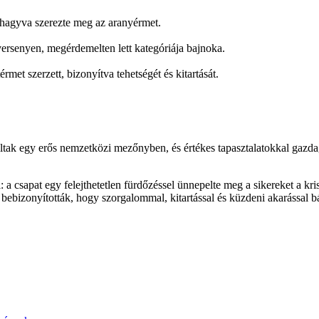
 hagyva szerezte meg az aranyérmet.
versenyen, megérdemelten lett kategóriája bajnoka.
met szerzett, bizonyítva tehetségét és kitartását.
lltak egy erős nemzetközi mezőnyben, és értékes tapasztalatokkal gazd
 csapat egy felejthetetlen fürdőzéssel ünnepelte meg a sikereket a kris
ét bebizonyították, hogy szorgalommal, kitartással és küzdeni akarással 