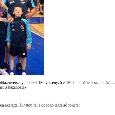
rkózóversenyen közel 180 versenyző és 30 klub mérte össze tudását, ere
met is hazahoztak.
n akarattal állhatott fel a dobogó legfelső fokára!