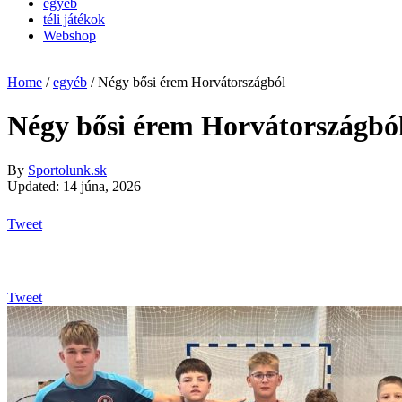
egyéb
téli játékok
Webshop
Home
/
egyéb
/
Négy bősi érem Horvátországból
Négy bősi érem Horvátországbó
By
Sportolunk.sk
Updated: 14 júna, 2026
Tweet
Tweet