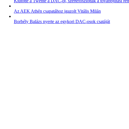
Kiütötte a Twente a DAC-ot, szertefoszlottak a továbbjutási r
Az AEK Athén csapatához igazolt Vitális Milán
Borbély Balázs nyerte az egykori DAC-osok csatáját