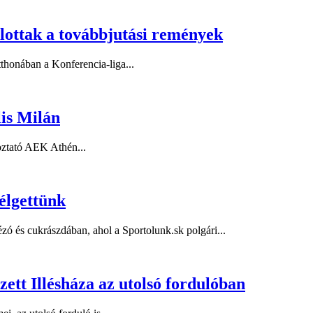
zlottak a továbbjutási remények
honában a Konferencia-liga...
is Milán
koztató AEK Athén...
élgettünk
ézó és cukrászdában, ahol a Sportolunk.sk polgári...
ezett Illésháza az utolsó fordulóban