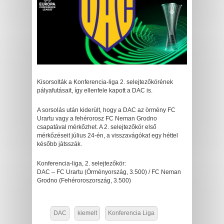
Kisorsolták a Konferencia-liga 2. selejtezőkörének
pályafutásait, így ellenfele kapott a DAC is.
A sorsolás után kiderült, hogy a DAC az örmény FC
Urartu vagy a fehérorosz FC Neman Grodno
csapatával mérkőzhet. A 2. selejtezőkör első
mérkőzéseit július 24-én, a visszavágókat egy héttel
később játsszák.
Konferencia-liga, 2. selejtezőkör:
DAC – FC Urartu (Örményország, 3.500) / FC Neman
Grodno (Fehéroroszország, 3.500)
DAC
kiemelt
Konferencia Liga