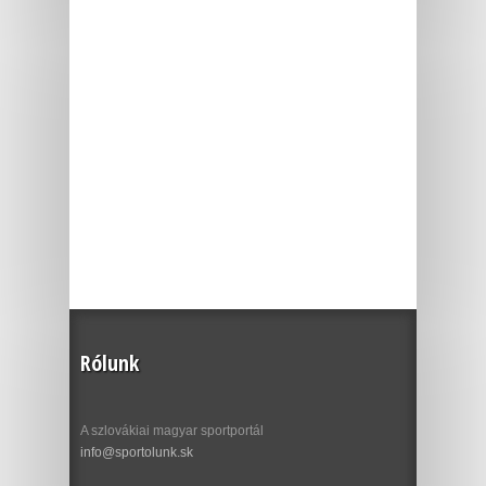
Rólunk
A szlovákiai magyar sportportál
info@sportolunk.sk