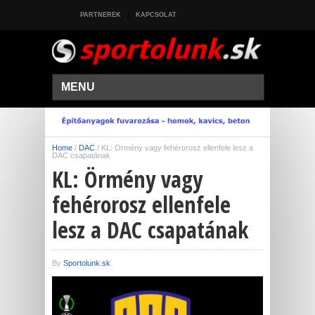
PARTNEREK
KAPCSOLAT
MENU
Home
/
DAC
/
KL: Örmény vagy fehérorosz ellenfele lesz a
DAC csapatának
KL: Örmény vagy
fehérorosz ellenfele
lesz a DAC csapatának
By
Sportolunk.sk