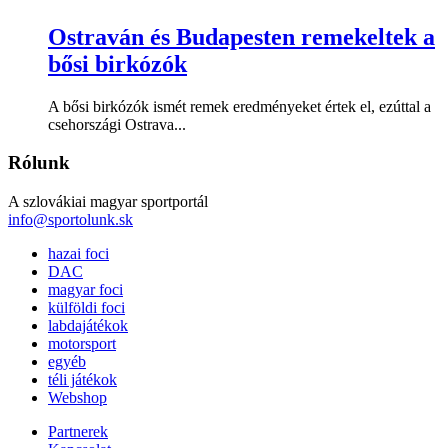
Ostraván és Budapesten remekeltek a
bősi birkózók
A bősi birkózók ismét remek eredményeket értek el, ezúttal a
csehországi Ostrava...
Rólunk
A szlovákiai magyar sportportál
info@sportolunk.sk
hazai foci
DAC
magyar foci
külföldi foci
labdajátékok
motorsport
egyéb
téli játékok
Webshop
Partnerek