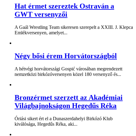
Hat érmet szereztek Ostraván a
GWT versenyzői
A Gaál Wrestling Team sikeresen szerepelt a XXIII. J. Klepca
Emlékversenyen, amelyet...
Négy bősi érem Horvátországból
A hétvégi horvátországi Gospić városában megrendezett
nemzetközi birkózóversenyen közel 180 versenyző és...
Bronzérmet szerzett az Akadémiai
Világbajnokságon Hegedűs Réka
Óriási sikert ért el a Dunaszerdahelyi Birkózó Klub
kiválósága, Hegedűs Réka, aki...