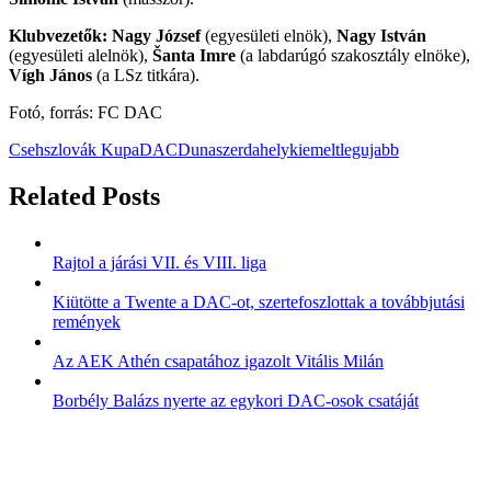
Klubvezetők: Nagy József
(egyesületi elnök),
Nagy István
(egyesületi alelnök),
Šanta Imre
(a labdarúgó szakosztály elnöke),
Vígh János
(a LSz titkára).
Fotó, forrás: FC DAC
Csehszlovák Kupa
DAC
Dunaszerdahely
kiemelt
legujabb
Related Posts
Rajtol a járási VII. és VIII. liga
Kiütötte a Twente a DAC-ot, szertefoszlottak a továbbjutási
remények
Az AEK Athén csapatához igazolt Vitális Milán
Borbély Balázs nyerte az egykori DAC-osok csatáját