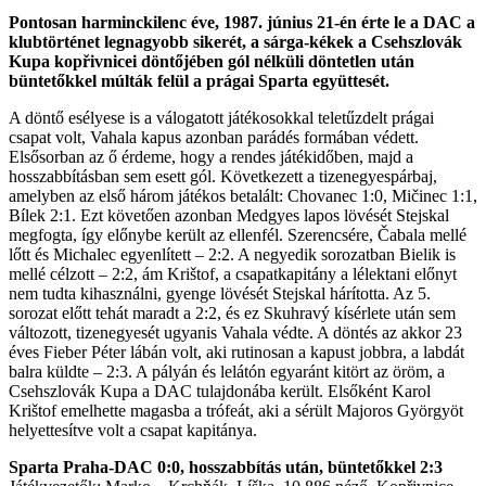
Pontosan harminckilenc éve, 1987. június 21-én érte le a DAC a
klubtörténet legnagyobb sikerét, a sárga-kékek a Csehszlovák
Kupa kopřivnicei döntőjében gól nélküli döntetlen után
büntetőkkel múlták felül a prágai Sparta együttesét.
A döntő esélyese is a válogatott játékosokkal teletűzdelt prágai
csapat volt, Vahala kapus azonban parádés formában védett.
Elsősorban az ő érdeme, hogy a rendes játékidőben, majd a
hosszabbításban sem esett gól. Következett a tizenegyespárbaj,
amelyben az első három játékos betalált: Chovanec 1:0, Mičinec 1:1,
Bílek 2:1. Ezt követően azonban Medgyes lapos lövését Stejskal
megfogta, így előnybe került az ellenfél. Szerencsére, Čabala mellé
lőtt és Michalec egyenlített – 2:2. A negyedik sorozatban Bielik is
mellé célzott – 2:2, ám Krištof, a csapatkapitány a lélektani előnyt
nem tudta kihasználni, gyenge lövését Stejskal hárította. Az 5.
sorozat előtt tehát maradt a 2:2, és ez Skuhravý kísérlete után sem
változott, tizenegyesét ugyanis Vahala védte. A döntés az akkor 23
éves Fieber Péter lábán volt, aki rutinosan a kapust jobbra, a labdát
balra küldte – 2:3. A pályán és lelátón egyaránt kitört az öröm, a
Csehszlovák Kupa a DAC tulajdonába került. Elsőként Karol
Krištof emelhette magasba a trófeát, aki a sérült Majoros Györgyöt
helyettesítve volt a csapat kapitánya.
Sparta Praha-DAC 0:0, hosszabbítás után, büntetőkkel 2:3