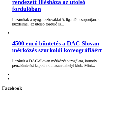
rendezett Illésháza az utolsó
fordulóban
Lezárultak a nyugat-szlovákiai 5. liga déli csoportjának
küzdelmei, az utolsó forduló is...
4500 euró büntetés a DAC-Slovan
mérkőzés szurkolói koreográfiáért
Lezárult a DAC-Slovan mérkőzés vizsgálata, komoly
pénzbüntetést kapott a dunaszerdahelyi klub. Mint...
Facebook