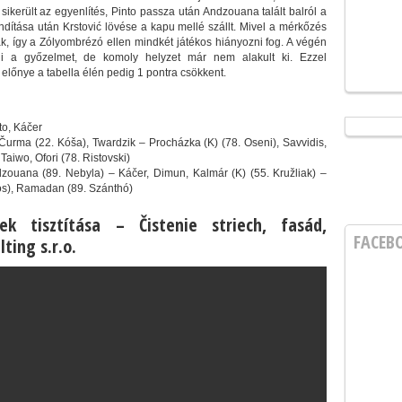
t sikerült az egyenlítés, Pinto passza után Andzouana talált balról a
ndítása után Krstović lövése a kapu mellé szállt. Mivel a mérkőzés
ak, így a Zólyombrézó ellen mindkét játékos hiányozni fog. A végén
i a győzelmet, de komoly helyzet már nem alakult ki. Ezzel
 előnye a tabella élén pedig 1 pontra csökkent.
to, Káčer
Čurma (22. Kóša), Twardzik – Procházka (K) (78. Oseni), Savvidis,
Taiwo, Ofori (78. Ristovski)
ndzouana (89. Nebyla) – Káčer, Dimun, Kalmár (K) (55. Kružliak) –
os), Ramadan (89. Szánthó)
ek tisztítása – Čistenie striech, fasád,
FACEB
ting s.r.o.