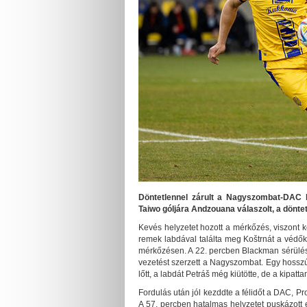
Döntetlennel zárult a Nagyszombat-DAC ke
Taiwo góljára Andzouana válaszolt, a dönte
Kevés helyzetet hozott a mérkőzés, viszont k
remek labdával találta meg Koštrnát a védők 
mérkőzésen. A 22. percben Blackman sérülés 
vezetést szerzett a Nagyszombat. Egy hosszú 
lőtt, a labdát Petráš még kiütötte, de a kipatt
Fordulás után jól kezddte a félidőt a DAC, Pr
A 57. percben hatalmas helyzetet puskázott 