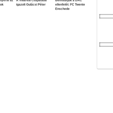
nyerte az
A Villareal csapatába
Bemutatjuk a DAC
sok
igazolt Gulácsi Péter
ellenfelét: FC Twente
Enschede