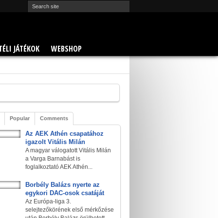
TÉLI JÁTÉKOK
WEBSHOP
Popular
Comments
Az AEK Athén csapatához
igazolt Vitális Milán
A magyar válogatott Vitális Milán
a Varga Barnabást is
foglalkoztató AEK Athén...
Borbély Balázs nyerte az
egykori DAC-osok csatáját
Az Európa-liga 3.
selejtezőkörének első mérkőzése