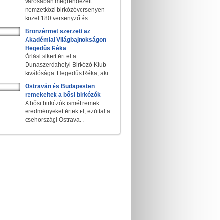
városában megrendezett
nemzetközi birkózóversenyen
közel 180 versenyző és...
Bronzérmet szerzett az
Akadémiai Világbajnokságon
Hegedűs Réka
Óriási sikert ért el a
Dunaszerdahelyi Birkózó Klub
kiválósága, Hegedűs Réka, aki...
Ostraván és Budapesten
remekeltek a bősi birkózók
A bősi birkózók ismét remek
eredményeket értek el, ezúttal a
csehországi Ostrava...