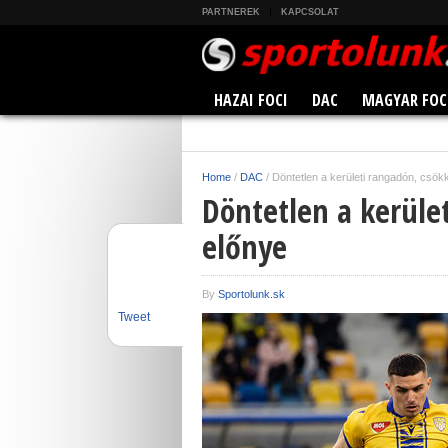
PARTNEREK
KAPCSOLAT
HAZAI FOCI
DAC
MAGYAR FOC
Home
/
DAC
/
Döntetlen a kerületi rangadón, csö
Döntetlen a kerüle
előnye
By
Sportolunk.sk
Tweet