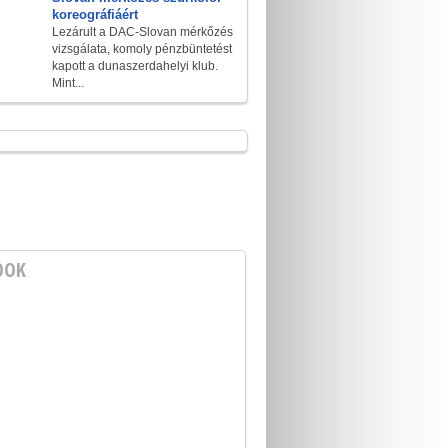
koreográfiáért
Lezárult a DAC-Slovan mérkőzés
vizsgálata, komoly pénzbüntetést
kapott a dunaszerdahelyi klub.
Mint...
OOK