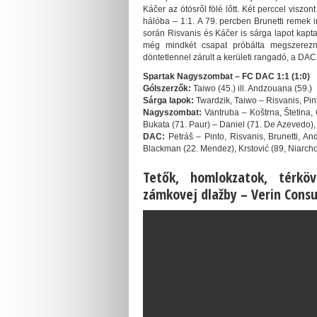
Káčer az ötösről fölé lőtt. Két perccel viszon
hálóba – 1:1. A 79. percben Brunetti remek i
során Risvanis és Káčer is sárga lapot kapt
még mindkét csapat próbálta megszerezn
döntetlennel zárult a kerületi rangadó, a DAC
Spartak Nagyszombat – FC DAC 1:1 (1:0)
Gólszerzők:
Taiwo (45.) ill. Andzouana (59.)
Sárga lapok:
Twardzik, Taiwo – Risvanis, Pin
Nagyszombat:
Vantruba – Koštrna, Štetina, 
Bukata (71. Paur) – Daniel (71. De Azevedo), 
DAC:
Petráš – Pinto, Risvanis, Brunetti, A
Blackman (22. Mendez), Krstović (89, Niarch
Tetők, homlokzatok, térköv
zámkovej dlažby –
Verin Consul