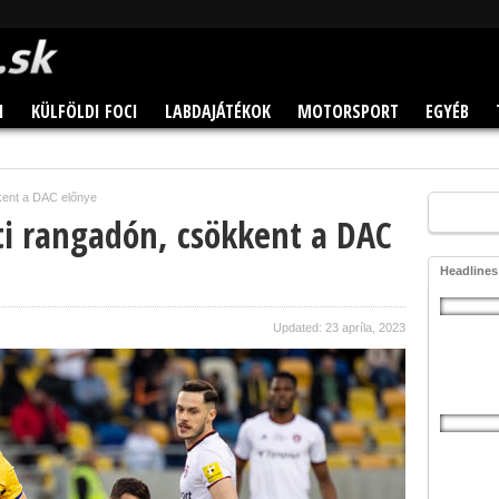
I
KÜLFÖLDI FOCI
LABDAJÁTÉKOK
MOTORSPORT
EGYÉB
kkent a DAC előnye
ti rangadón, csökkent a DAC
Headlines
Updated: 23 apríla, 2023