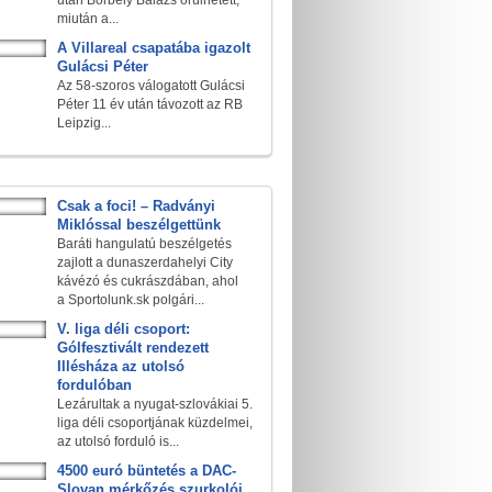
után Borbély Balázs örülhetett,
miután a...
A Villareal csapatába igazolt
Gulácsi Péter
Az 58-szoros válogatott Gulácsi
Péter 11 év után távozott az RB
Leipzig...
Csak a foci! – Radványi
Miklóssal beszélgettünk
Baráti hangulatú beszélgetés
zajlott a dunaszerdahelyi City
kávézó és cukrászdában, ahol
a Sportolunk.sk polgári...
V. liga déli csoport:
Gólfesztivált rendezett
Illésháza az utolsó
fordulóban
Lezárultak a nyugat-szlovákiai 5.
liga déli csoportjának küzdelmei,
az utolsó forduló is...
4500 euró büntetés a DAC-
Slovan mérkőzés szurkolói