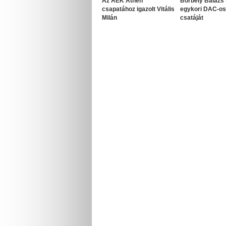
Az AEK Athén
Borbély Balázs 
csapatához igazolt Vitális
egykori DAC-o
Milán
csatáját