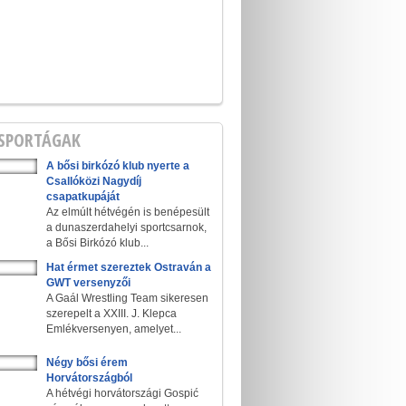
 SPORTÁGAK
A bősi birkózó klub nyerte a
Csallóközi Nagydíj
csapatkupáját
Az elmúlt hétvégén is benépesült
a dunaszerdahelyi sportcsarnok,
a Bősi Birkózó klub...
Hat érmet szereztek Ostraván a
GWT versenyzői
A Gaál Wrestling Team sikeresen
szerepelt a XXIII. J. Klepca
Emlékversenyen, amelyet...
Négy bősi érem
Horvátországból
A hétvégi horvátországi Gospić