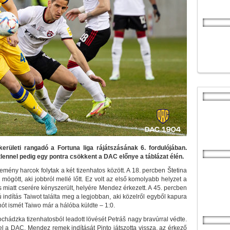
rületi rangadó a Fortuna liga rájátszásának 6. fordulójában.
tlennel pedig egy pontra csökkent a DAC előnye a táblázat élén.
emény harcok folytak a két tizenhatos között. A 18. percben Štetina
mögött, aki jobbról mellé lőtt. Ez volt az első komolyabb helyzet a
miatt cserére kényszerült, helyére Mendez érkezett. A 45. percben
indítás Taiwot találta meg a legjobban, aki közelről egyből kapura
anót ismét Taiwo már a hálóba küldte – 1:0.
ochádzka tizenhatosból leadott lövését Petráš nagy bravúrral védte.
el a DAC. Mendez remek indítását Pinto játszotta vissza, az érkező