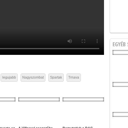
EGYÉB
legujabb
Nagyszombat
Spartak
Trnava