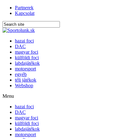
Partnerek
Kapcsolat
hazai foci
DAC
magyar foci
külföldi foci
labdajátékok
motorsport
egyéb
téli játékok
Webshop
Menu
hazai foci
DAC
magyar foci
külföldi foci
labdajátékok
motorsport