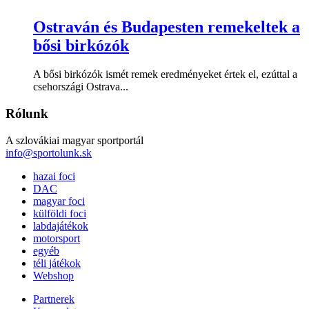
Ostraván és Budapesten remekeltek a
bősi birkózók
A bősi birkózók ismét remek eredményeket értek el, ezúttal a
csehországi Ostrava...
Rólunk
A szlovákiai magyar sportportál
info@sportolunk.sk
hazai foci
DAC
magyar foci
külföldi foci
labdajátékok
motorsport
egyéb
téli játékok
Webshop
Partnerek