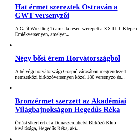
Hat érmet szereztek Ostraván a
GWT versenyzői
A Gaál Wrestling Team sikeresen szerepelt a XXIII. J. Klepca
Emlékversenyen, amelyet...
Négy bősi érem Horvátországból
A hétvégi horvátországi Gospić városában megrendezett
nemzetközi birkózóversenyen közel 180 versenyző és...
Bronzérmet szerzett az Akadémiai
Világbajnokságon Hegedűs Réka
Óriási sikert ért el a Dunaszerdahelyi Birkózó Klub
kiválósága, Hegedűs Réka, aki...