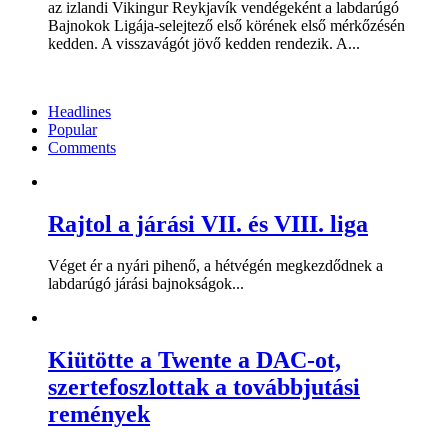
az izlandi Vikingur Reykjavík vendégeként a labdarúgó
Bajnokok Ligája-selejtező első körének első mérkőzésén
kedden. A visszavágót jövő kedden rendezik. A...
Headlines
Popular
Comments
Rajtol a járási VII. és VIII. liga
Véget ér a nyári pihenő, a hétvégén megkezdődnek a
labdarúgó járási bajnokságok...
Kiütötte a Twente a DAC-ot,
szertefoszlottak a továbbjutási
remények