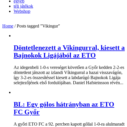
egyéb
téli játékok
Webshop
Home
/
Posts tagged "Vikingur"
Döntetlenezett a Vikingurral, kiesett a
Bajnokok Ligájából az ETO
Az idegenbeli 1-0-s vereséget követően a Győr kedden 2-2-es
döntetlent játszott az izlandi Víkingurral a hazai visszavágón,
így 3-2-es összesítéssel kiesett a labdarúgó Bajnokok Ligája
selejtezőjének első fordulójában. Daniel Hafsteinsson révén...
BL: Egy gólos hátrányban az ETO
FC Győr
A győri ETO FC a 92. percben kapott góllal 1-0-ra alulmaradt