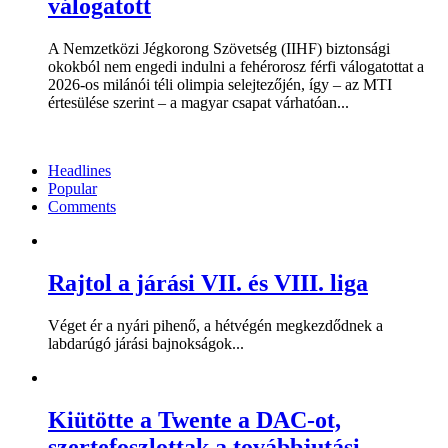
válogatott
A Nemzetközi Jégkorong Szövetség (IIHF) biztonsági
okokból nem engedi indulni a fehérorosz férfi válogatottat a
2026-os milánói téli olimpia selejtezőjén, így – az MTI
értesülése szerint – a magyar csapat várhatóan...
Headlines
Popular
Comments
Rajtol a járási VII. és VIII. liga
Véget ér a nyári pihenő, a hétvégén megkezdődnek a
labdarúgó járási bajnokságok...
Kiütötte a Twente a DAC-ot,
szertefoszlottak a továbbjutási