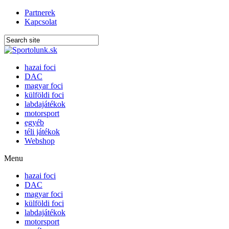
Partnerek
Kapcsolat
hazai foci
DAC
magyar foci
külföldi foci
labdajátékok
motorsport
egyéb
téli játékok
Webshop
Menu
hazai foci
DAC
magyar foci
külföldi foci
labdajátékok
motorsport