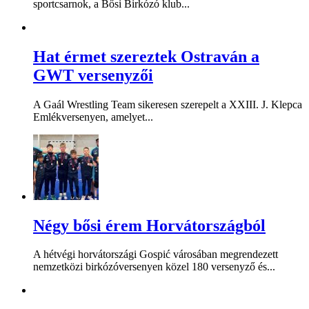
sportcsarnok, a Bősi Birkózó klub...
Hat érmet szereztek Ostraván a
GWT versenyzői
A Gaál Wrestling Team sikeresen szerepelt a XXIII. J. Klepca
Emlékversenyen, amelyet...
Négy bősi érem Horvátországból
A hétvégi horvátországi Gospić városában megrendezett
nemzetközi birkózóversenyen közel 180 versenyző és...