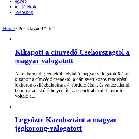
egyéb
téli játékok
Webshop
Home
/
Posts tagged "iihf"
Kikapott a címvédő Csehországtól a
magyar válogatott
A két harmadig remekül helytálló magyar válogatott 6-1-re
kikapott a címvédő csehektől a dán-svéd közös rendezésű
jégkorong-világbajnokság 4. fordulójában, és változatlanul
bennmaradást érő helyen áll. A csehek abszolút favoritok
voltak: a...
Legyőzte Kazahsztánt a magyar
jégkorong-válogatott