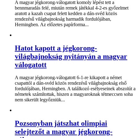
A magyar jégkorong-válogatott komoly lépést tett a
bennmaradás felé, miután remek játékkal 4-2-es győzelmet
aratott a kazah csapat felett kedden a dán-svéd közös
rendezésű világbajnokság harmadik fordulójában,
Herningben. Az előzetes papírforma...
Hatot kapott a jégkorong-
világbajnokság nyitányán a magyar
válogatott
A magyar jégkorong-válogatott 6-1-re kikapott a német
csapattól a dán-svéd közös rendezésű világbajnokság első
fordulójában, Herningben. A találkozó esélyeseinek abszolút a
németek számítottak, hiszen a magyaroknak tétmeccsen soha
nem sikerült legyőzniük...
Pozsonyban játszhat olimpiai
selejtezőt a magyar jégkorong-