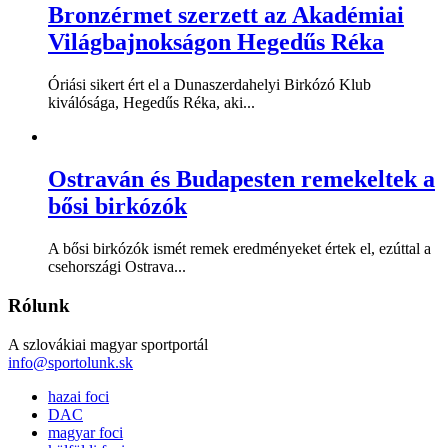
Bronzérmet szerzett az Akadémiai
Világbajnokságon Hegedűs Réka
Óriási sikert ért el a Dunaszerdahelyi Birkózó Klub
kiválósága, Hegedűs Réka, aki...
Ostraván és Budapesten remekeltek a
bősi birkózók
A bősi birkózók ismét remek eredményeket értek el, ezúttal a
csehországi Ostrava...
Rólunk
A szlovákiai magyar sportportál
info@sportolunk.sk
hazai foci
DAC
magyar foci