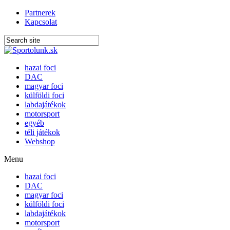
Partnerek
Kapcsolat
hazai foci
DAC
magyar foci
külföldi foci
labdajátékok
motorsport
egyéb
téli játékok
Webshop
Menu
hazai foci
DAC
magyar foci
külföldi foci
labdajátékok
motorsport