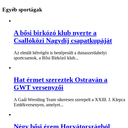
Egyéb sportágak
A bősi birkózó klub nyerte a
Csallóközi Nagydíj csapatkupáját
Az elmúlt hétvégén is benépesült a dunaszerdahelyi
sportcsarnok, a Bősi Birkózó klub...
Hat érmet szereztek Ostraván a
GWT versenyzői
A Gaál Wrestling Team sikeresen szerepelt a XXIII. J. Klepca
Emlékversenyen, amelyet...
Négy bősi érem Horvátországból