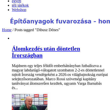
egyéb
téli játékok
Webshop
Home
/
Posts tagged "Dibusz Dénes"
Álomkezdés után döntetlen
Írországban
Majdnem egy teljes félidőt emberhátrányban futballozva a
magyar labdarúgó-válogatott szombaton 2-2-es döntetlennel
rajtolt Írország vendégeként a 2026-os világbajnokság európai
selejtezősorozatában. Marco Rossi szövetségi kapitány
tanítványai álomszerűen kezdtek, ugyanis Varga Barnabás
és...