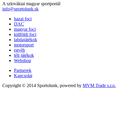
A szlovákiai magyar sportportál
info@sportolunk.sk
hazai foci
DAC
magyar foci
külföldi foci
labdajátékok
motorsport
egyéb
téli játékok
Webshop
Partnerek
Kapcsolat
Copyright © 2014 Sportolunk, powered by
MVM Trade s.r.o.