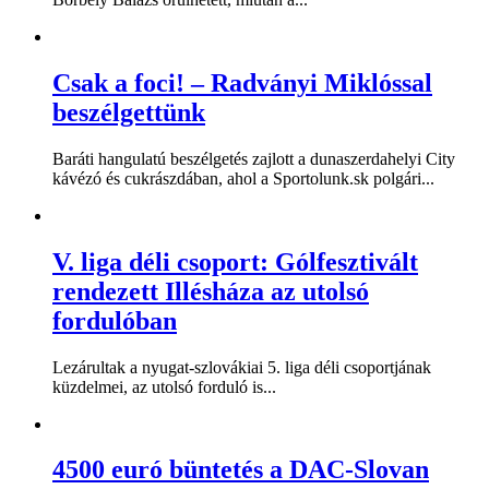
Csak a foci! – Radványi Miklóssal
beszélgettünk
Baráti hangulatú beszélgetés zajlott a dunaszerdahelyi City
kávézó és cukrászdában, ahol a Sportolunk.sk polgári...
V. liga déli csoport: Gólfesztivált
rendezett Illésháza az utolsó
fordulóban
Lezárultak a nyugat-szlovákiai 5. liga déli csoportjának
küzdelmei, az utolsó forduló is...
4500 euró büntetés a DAC-Slovan