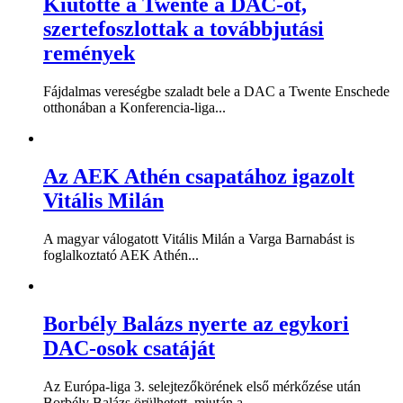
Kiütötte a Twente a DAC-ot,
szertefoszlottak a továbbjutási
remények
Fájdalmas vereségbe szaladt bele a DAC a Twente Enschede
otthonában a Konferencia-liga...
Az AEK Athén csapatához igazolt
Vitális Milán
A magyar válogatott Vitális Milán a Varga Barnabást is
foglalkoztató AEK Athén...
Borbély Balázs nyerte az egykori
DAC-osok csatáját
Az Európa-liga 3. selejtezőkörének első mérkőzése után
Borbély Balázs örülhetett, miután a...