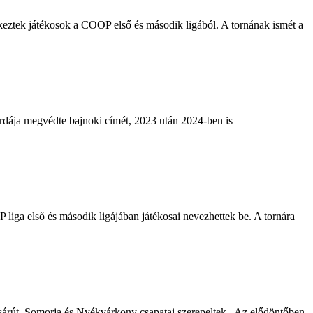
tkeztek játékosok a COOP első és második ligából. A tornának ismét a
árdája megvédte bajnoki címét, 2023 után 2024-ben is
iga első és második ligájában játékosai nevezhettek be. A tornára
sárút, Somorja és Nyékvárkony csapatai szerepeltek. Az elődöntőben