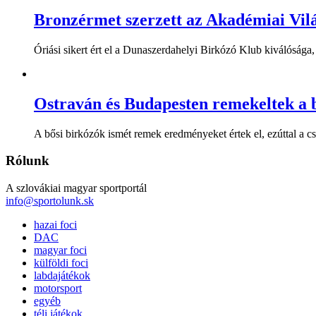
Bronzérmet szerzett az Akadémiai Vi
Óriási sikert ért el a Dunaszerdahelyi Birkózó Klub kiválósága
Ostraván és Budapesten remekeltek a 
A bősi birkózók ismét remek eredményeket értek el, ezúttal a cs
Rólunk
A szlovákiai magyar sportportál
info@sportolunk.sk
hazai foci
DAC
magyar foci
külföldi foci
labdajátékok
motorsport
egyéb
téli játékok