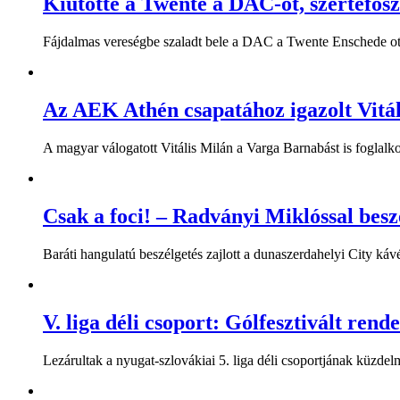
Kiütötte a Twente a DAC-ot, szertefos
Fájdalmas vereségbe szaladt bele a DAC a Twente Enschede ott
Az AEK Athén csapatához igazolt Vitál
A magyar válogatott Vitális Milán a Varga Barnabást is foglal
Csak a foci! – Radványi Miklóssal besz
Baráti hangulatú beszélgetés zajlott a dunaszerdahelyi City káv
V. liga déli csoport: Gólfesztivált rend
Lezárultak a nyugat-szlovákiai 5. liga déli csoportjának küzdelme