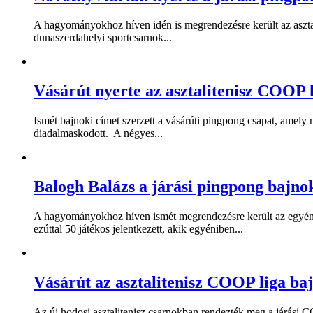
A hagyományokhoz híven idén is megrendezésre került az asztali
dunaszerdahelyi sportcsarnok...
Vásárút nyerte az asztalitenisz COOP l
Ismét bajnoki címet szerzett a vásárúti pingpong csapat, amel
diadalmaskodott. A négyes...
Balogh Balázs a járási pingpong bajno
A hagyományokhoz híven ismét megrendezésre került az egyéni j
ezúttal 50 játékos jelentkezett, akik egyéniben...
Vásárút az asztalitenisz COOP liga ba
Az új hodosi asztalitenisz csarnokban rendezték meg a járási