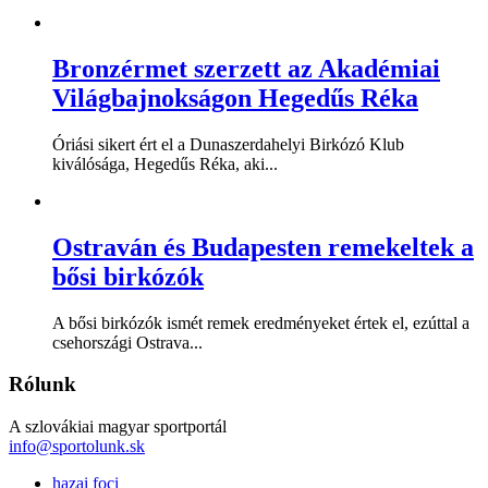
Bronzérmet szerzett az Akadémiai
Világbajnokságon Hegedűs Réka
Óriási sikert ért el a Dunaszerdahelyi Birkózó Klub
kiválósága, Hegedűs Réka, aki...
Ostraván és Budapesten remekeltek a
bősi birkózók
A bősi birkózók ismét remek eredményeket értek el, ezúttal a
csehországi Ostrava...
Rólunk
A szlovákiai magyar sportportál
info@sportolunk.sk
hazai foci