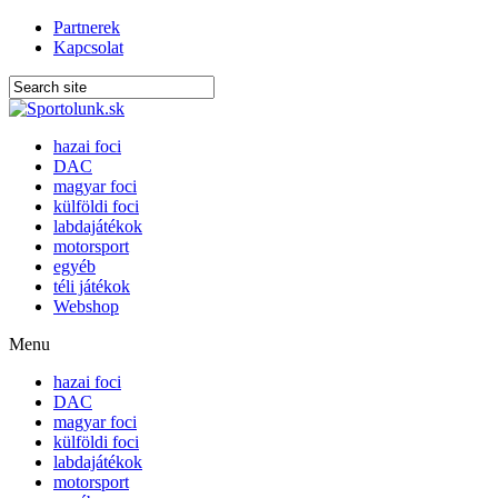
Partnerek
Kapcsolat
hazai foci
DAC
magyar foci
külföldi foci
labdajátékok
motorsport
egyéb
téli játékok
Webshop
Menu
hazai foci
DAC
magyar foci
külföldi foci
labdajátékok
motorsport