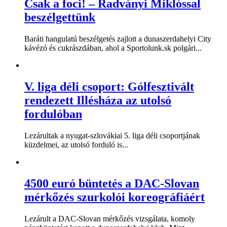
Csak a foci! – Radványi Miklóssal
beszélgettünk
Baráti hangulatú beszélgetés zajlott a dunaszerdahelyi City
kávézó és cukrászdában, ahol a Sportolunk.sk polgári...
V. liga déli csoport: Gólfesztivált
rendezett Illésháza az utolsó
fordulóban
Lezárultak a nyugat-szlovákiai 5. liga déli csoportjának
küzdelmei, az utolsó forduló is...
4500 euró büntetés a DAC-Slovan
mérkőzés szurkolói koreográfiáért
Lezárult a DAC-Slovan mérkőzés vizsgálata, komoly