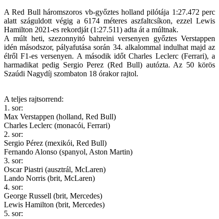
A Red Bull háromszoros vb-győztes holland pilótája 1:27.472 perc
alatt száguldott végig a 6174 méteres aszfaltcsíkon, ezzel Lewis
Hamilton 2021-es rekordját (1:27.511) adta át a múltnak.
A múlt heti, szezonnyitó bahreini versenyen győztes Verstappen
idén másodszor, pályafutása során 34. alkalommal indulhat majd az
élről F1-es versenyen. A második időt Charles Leclerc (Ferrari), a
harmadikat pedig Sergio Perez (Red Bull) autózta. Az 50 körös
Szaúdi Nagydíj szombaton 18 órakor rajtol.
A teljes rajtsorrend:
1. sor:
Max Verstappen (holland, Red Bull)
Charles Leclerc (monacói, Ferrari)
2. sor:
Sergio Pérez (mexikói, Red Bull)
Fernando Alonso (spanyol, Aston Martin)
3. sor:
Oscar Piastri (ausztrál, McLaren)
Lando Norris (brit, McLaren)
4. sor:
George Russell (brit, Mercedes)
Lewis Hamilton (brit, Mercedes)
5. sor: