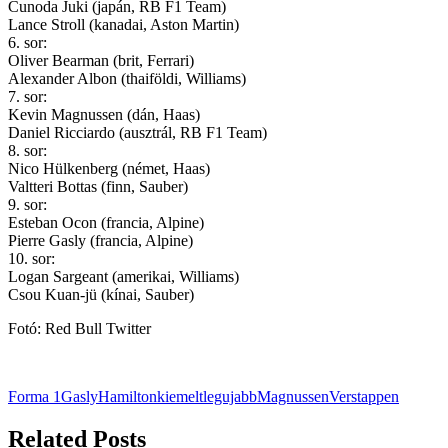
Cunoda Juki (japán, RB F1 Team)
Lance Stroll (kanadai, Aston Martin)
6. sor:
Oliver Bearman (brit, Ferrari)
Alexander Albon (thaiföldi, Williams)
7. sor:
Kevin Magnussen (dán, Haas)
Daniel Ricciardo (ausztrál, RB F1 Team)
8. sor:
Nico Hülkenberg (német, Haas)
Valtteri Bottas (finn, Sauber)
9. sor:
Esteban Ocon (francia, Alpine)
Pierre Gasly (francia, Alpine)
10. sor:
Logan Sargeant (amerikai, Williams)
Csou Kuan-jü (kínai, Sauber)
Fotó: Red Bull Twitter
Forma 1
Gasly
Hamilton
kiemelt
legujabb
Magnussen
Verstappen
Related Posts