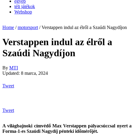
egyéb
téli játékok
Webshop
Home
/
motorsport
/
Verstappen indul az élről a Szaúdi Nagydíjon
Verstappen indul az élről a
Szaúdi Nagydíjon
By
MTI
Updated: 8 marca, 2024
Tweet
Tweet
A világbajnoki címvédő Max Verstappen pályacsúccsal nyert a
Forma-1-es Szaúdi Nagydíj pénteki időmérőjét.