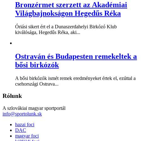
Bronzérmet szerzett az Akadémiai
Világbajnokságon Hegedűs Réka
Óriási sikert ért el a Dunaszerdahelyi Birkózó Klub
kiválósága, Hegedűs Réka, aki...
Ostraván és Budapesten remekeltek a
bősi birkózók
A bősi birkózók ismét remek eredményeket értek el, ezúttal a
csehországi Ostrava...
Rólunk
A szlovákiai magyar sportportál
info@sportolunk.sk
hazai foci
DAC
magyar foci