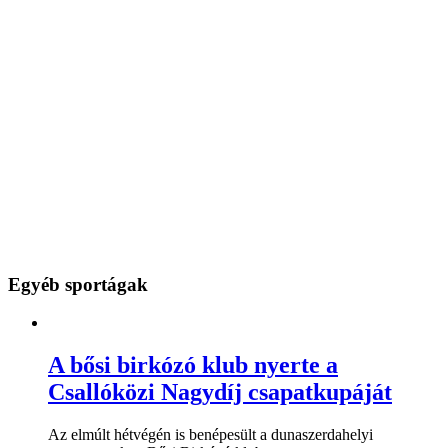
Egyéb sportágak
A bősi birkózó klub nyerte a
Csallóközi Nagydíj csapatkupáját
Az elmúlt hétvégén is benépesült a dunaszerdahelyi