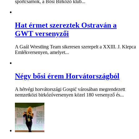
sportcsarnok, a Bősi Birkózó klub...
Hat érmet szereztek Ostraván a
GWT versenyzői
A Gaál Wrestling Team sikeresen szerepelt a XXIII. J. Klepca
Emlékversenyen, amelyet...
Négy bősi érem Horvátországból
A hétvégi horvátországi Gospić városában megrendezett
nemzetközi birkózóversenyen közel 180 versenyző és...