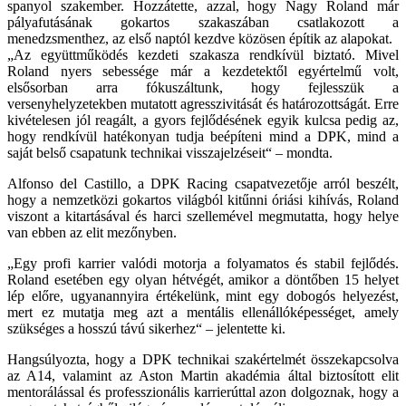
spanyol szakember. Hozzátette, azzal, hogy Nagy Roland már
pályafutásának gokartos szakaszában csatlakozott a
menedzsmenthez, az első naptól kezdve közösen építik az alapokat.
„Az együttműködés kezdeti szakasza rendkívül biztató. Mivel
Roland nyers sebessége már a kezdetektől egyértelmű volt,
elsősorban arra fókuszáltunk, hogy fejlesszük a
versenyhelyzetekben mutatott agresszivitását és határozottságát. Erre
kivételesen jól reagált, a gyors fejlődésének egyik kulcsa pedig az,
hogy rendkívül hatékonyan tudja beépíteni mind a DPK, mind a
saját belső csapatunk technikai visszajelzéseit“ – mondta.
Alfonso del Castillo, a DPK Racing csapatvezetője arról beszélt,
hogy a nemzetközi gokartos világból kitűnni óriási kihívás, Roland
viszont a kitartásával és harci szellemével megmutatta, hogy helye
van ebben az elit mezőnyben.
„Egy profi karrier valódi motorja a folyamatos és stabil fejlődés.
Roland esetében egy olyan hétvégét, amikor a döntőben 15 helyet
lép előre, ugyanannyira értékelünk, mint egy dobogós helyezést,
mert ez mutatja meg azt a mentális ellenállóképességet, amely
szükséges a hosszú távú sikerhez“ – jelentette ki.
Hangsúlyozta, hogy a DPK technikai szakértelmét összekapcsolva
az A14, valamint az Aston Martin akadémia által biztosított elit
mentorálással és professzionális karrierúttal azon dolgoznak, hogy a