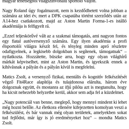
magyar tehetségből világszínvonalú sportoló váljon.
Nagy Roland úgy fogalmazott, nem is kezdődhetett volna jobban a
számára az idei év, mert a DPK csapatába történt szerződés után az
A14-hez csatlakozott, majd az Aston Martin Forma-1-es istálló
akadémiája is felfigyelt rá.
„Ezzel teljeskörűvé vált az a szakmai támogatás, ami nagyon fontos
egy fiatal autóversenyző számára. Egy ilyen akadémia a profi
élsportolói világra készít fel, és tényleg minden apró részletre
odafigyelnek, a legkisebb dolgokban is segítenek, támogatnak“ –
nyilatkozta. Hozzátette, büszke arra, hogy egy olyan világhírű
márkát képviselhet, mint az Aston Martin, és igyekszik ennek a
kihívásnak a pályán és a pályán kívül is megfelelni.
Matics Zsolt, a versenyző fizikai, mentális és kognitív felkészítését
végző Fit4Race alapítója és tulajdonosa elárulta, három éve
dolgoznak együtt, és mostanra az ifjú pilóta azt is megtanulta, hogy
ha kicsit nehezebb helyzetbe kerül, akkor sem adja fel a küzdelmet.
„Nagy potenciál van benne, meglepő, hogy mennyi mindent ki lehet
még hozni belőle. Az életkora ellenére kifejezetten komolyan veszi a
felkészülést, és bár vannak még olyan területek, amelyekben sokat
tud fejlődni, már így is jó eredményeket hoz“ – mondta Matics
Zsolt.