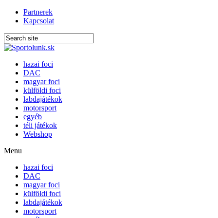
Partnerek
Kapcsolat
hazai foci
DAC
magyar foci
külföldi foci
labdajátékok
motorsport
egyéb
téli játékok
Webshop
Menu
hazai foci
DAC
magyar foci
külföldi foci
labdajátékok
motorsport