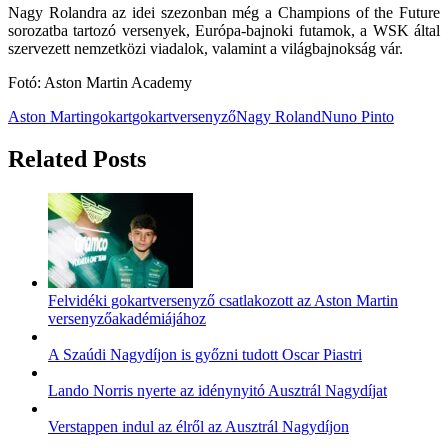
Nagy Rolandra az idei szezonban még a Champions of the Future
sorozatba tartozó versenyek, Európa-bajnoki futamok, a WSK által
szervezett nemzetközi viadalok, valamint a világbajnokság vár.
Fotó: Aston Martin Academy
Aston Martin
gokart
gokartversenyző
Nagy Roland
Nuno Pinto
Related Posts
Felvidéki gokartversenyző csatlakozott az Aston Martin
versenyzőakadémiájához
A Szaúdi Nagydíjon is győzni tudott Oscar Piastri
Lando Norris nyerte az idénynyitó Ausztrál Nagydíjat
Verstappen indul az élről az Ausztrál Nagydíjon