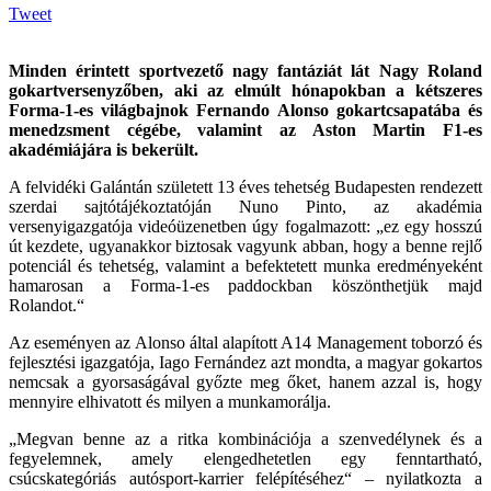
Tweet
Minden érintett sportvezető nagy fantáziát lát Nagy Roland
gokartversenyzőben, aki az elmúlt hónapokban a kétszeres
Forma-1-es világbajnok Fernando Alonso gokartcsapatába és
menedzsment cégébe, valamint az Aston Martin F1-es
akadémiájára is bekerült.
A felvidéki Galántán született 13 éves tehetség Budapesten rendezett
szerdai sajtótájékoztatóján Nuno Pinto, az akadémia
versenyigazgatója videóüzenetben úgy fogalmazott: „ez egy hosszú
út kezdete, ugyanakkor biztosak vagyunk abban, hogy a benne rejlő
potenciál és tehetség, valamint a befektetett munka eredményeként
hamarosan a Forma-1-es paddockban köszönthetjük majd
Rolandot.“
Az eseményen az Alonso által alapított A14 Management toborzó és
fejlesztési igazgatója, Iago Fernández azt mondta, a magyar gokartos
nemcsak a gyorsaságával győzte meg őket, hanem azzal is, hogy
mennyire elhivatott és milyen a munkamorálja.
„Megvan benne az a ritka kombinációja a szenvedélynek és a
fegyelemnek, amely elengedhetetlen egy fenntartható,
csúcskategóriás autósport-karrier felépítéséhez“ – nyilatkozta a