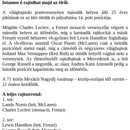
futamon ő rajtolhat majd az élről.
A világbajnoki pontversenyben második helyen álló 25 éves
pilótának ez az idei ötödik és pályafutása 14. pole pozíciója.
Mögötte Charles Leclerc, a Ferrari monacói versenyzője végzett a
második helyen az időmérőn, míg a harmadik rajtkockát a másik
Ferrarit vezető hétszeres vb-győztes brit Lewis Hamilton foglalhatja
el. A vb-éllovas ausztrál Oscar Piastri (McLaren) csak a hetedik
pozícióból startol majd, míg a címvédő és négyszeres világbajnok
holland Max Verstappen (Red Bull) az ötödik helyről vághat neki a
versenynek. Az élmezőnyből rajtolhatnak a Mercedesek is, a brit
George Russell a negyedik, az olasz Andrea Kimi Antonelli pedig a
hatodik pozíciót kaparintotta meg az időmérőn.
A 71 körös Mexikói Nagydíj vasárnap – közép-európai idő szerint –
21 órakor kezdődik.
A teljes rajtsorrend:
1. sor:
Lando Norris (brit, McLaren)
Charles Leclerc (monacói, Ferrari)
2. sor:
Lewis Hamilton (brit, Ferrari)