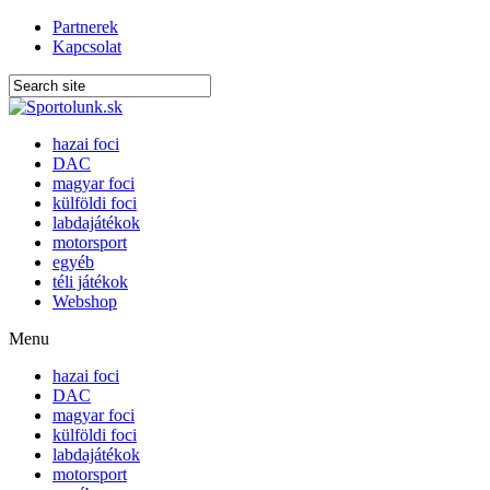
Partnerek
Kapcsolat
hazai foci
DAC
magyar foci
külföldi foci
labdajátékok
motorsport
egyéb
téli játékok
Webshop
Menu
hazai foci
DAC
magyar foci
külföldi foci
labdajátékok
motorsport