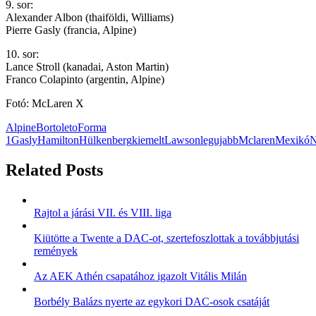
9. sor:
Alexander Albon (thaiföldi, Williams)
Pierre Gasly (francia, Alpine)
10. sor:
Lance Stroll (kanadai, Aston Martin)
Franco Colapinto (argentin, Alpine)
Fotó: McLaren X
Alpine
Bortoleto
Forma
1
Gasly
Hamilton
Hülkenberg
kiemelt
Lawson
legujabb
Mclaren
Mexikó
N
Related Posts
Rajtol a járási VII. és VIII. liga
Kiütötte a Twente a DAC-ot, szertefoszlottak a továbbjutási
remények
Az AEK Athén csapatához igazolt Vitális Milán
Borbély Balázs nyerte az egykori DAC-osok csatáját