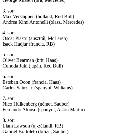
George Russell (brit, Mercedes)
3. sor:
Max Verstappen (holland, Red Bull)
Andrea Kimi Antonelli (olasz, Mercedes)
4. sor:
Oscar Piastri (ausztrál, McLaren)
Isack Hadjar (francia, RB)
5. sor:
Oliver Bearman (brit, Haas)
Cunoda Juki (japán, Red Bull)
6. sor:
Esteban Ocon (francia, Haas)
Carlos Sainz Jr. (spanyol, Williams)
7. sor:
Nico Hülkenberg (német, Sauber)
Fernando Alonso (spanyol, Aston Martin)
8. sor:
Liam Lawson (új-zélandi, RB)
Gabriel Bortoleto (brazil, Sauber)