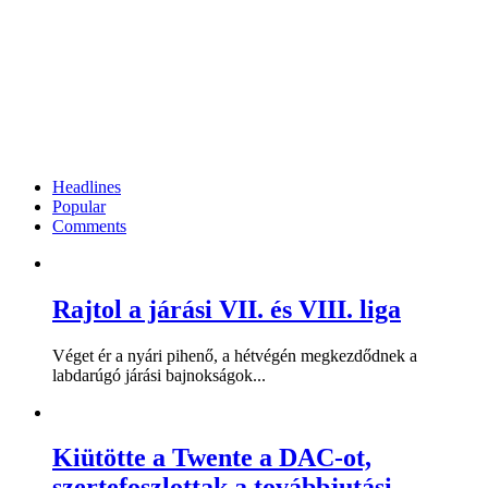
Headlines
Popular
Comments
Rajtol a járási VII. és VIII. liga
Véget ér a nyári pihenő, a hétvégén megkezdődnek a
labdarúgó járási bajnokságok...
Kiütötte a Twente a DAC-ot,
szertefoszlottak a továbbjutási