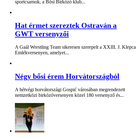
sportcsarnok, a Bősi Birkózó klub...
Hat érmet szereztek Ostraván a
GWT versenyzői
A Gaál Wrestling Team sikeresen szerepelt a XXIII. J. Klepca
Emlékversenyen, amelyet...
Négy bősi érem Horvátországból
A hétvégi horvátországi Gospić városában megrendezett
nemzetközi birkózóversenyen közel 180 versenyző és...