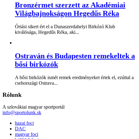
Bronzérmet szerzett az Akadémiai
Világbajnokságon Hegedűs Réka
Óriási sikert ért el a Dunaszerdahelyi Birkózó Klub
kiválósága, Hegedűs Réka, aki...
Ostraván és Budapesten remekeltek a
bősi birkózók
A bősi birkózók ismét remek eredményeket értek el, ezúttal a
csehországi Ostrava...
Rólunk
A szlovákiai magyar sportportál
info@sportolunk.sk
hazai foci
DAC
magyar foci