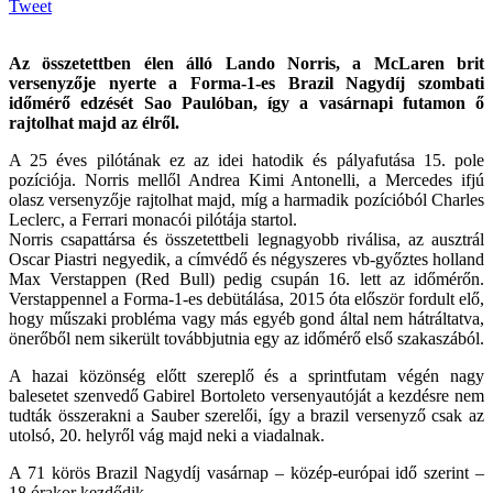
Tweet
Az összetettben élen álló Lando Norris, a McLaren brit
versenyzője nyerte a Forma-1-es Brazil Nagydíj szombati
időmérő edzését Sao Paulóban, így a vasárnapi futamon ő
rajtolhat majd az élről.
A 25 éves pilótának ez az idei hatodik és pályafutása 15. pole
pozíciója. Norris mellől Andrea Kimi Antonelli, a Mercedes ifjú
olasz versenyzője rajtolhat majd, míg a harmadik pozícióból Charles
Leclerc, a Ferrari monacói pilótája startol.
Norris csapattársa és összetettbeli legnagyobb riválisa, az ausztrál
Oscar Piastri negyedik, a címvédő és négyszeres vb-győztes holland
Max Verstappen (Red Bull) pedig csupán 16. lett az időmérőn.
Verstappennel a Forma-1-es debütálása, 2015 óta először fordult elő,
hogy műszaki probléma vagy más egyéb gond által nem hátráltatva,
önerőből nem sikerült továbbjutnia egy az időmérő első szakaszából.
A hazai közönség előtt szereplő és a sprintfutam végén nagy
balesetet szenvedő Gabirel Bortoleto versenyautóját a kezdésre nem
tudták összerakni a Sauber szerelői, így a brazil versenyző csak az
utolsó, 20. helyről vág majd neki a viadalnak.
A 71 körös Brazil Nagydíj vasárnap – közép-európai idő szerint –
18 órakor kezdődik.