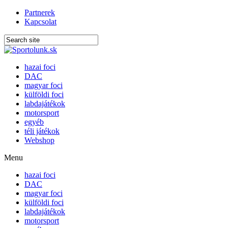
Partnerek
Kapcsolat
hazai foci
DAC
magyar foci
külföldi foci
labdajátékok
motorsport
egyéb
téli játékok
Webshop
Menu
hazai foci
DAC
magyar foci
külföldi foci
labdajátékok
motorsport