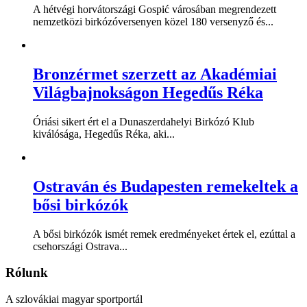
A hétvégi horvátországi Gospić városában megrendezett
nemzetközi birkózóversenyen közel 180 versenyző és...
Bronzérmet szerzett az Akadémiai
Világbajnokságon Hegedűs Réka
Óriási sikert ért el a Dunaszerdahelyi Birkózó Klub
kiválósága, Hegedűs Réka, aki...
Ostraván és Budapesten remekeltek a
bősi birkózók
A bősi birkózók ismét remek eredményeket értek el, ezúttal a
csehországi Ostrava...
Rólunk
A szlovákiai magyar sportportál