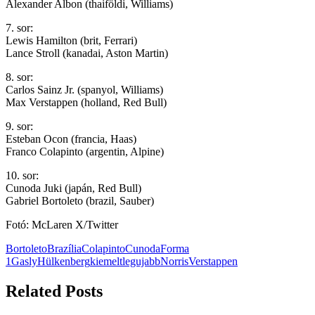
Alexander Albon (thaiföldi, Williams)
7. sor:
Lewis Hamilton (brit, Ferrari)
Lance Stroll (kanadai, Aston Martin)
8. sor:
Carlos Sainz Jr. (spanyol, Williams)
Max Verstappen (holland, Red Bull)
9. sor:
Esteban Ocon (francia, Haas)
Franco Colapinto (argentin, Alpine)
10. sor:
Cunoda Juki (japán, Red Bull)
Gabriel Bortoleto (brazil, Sauber)
Fotó: McLaren X/Twitter
Bortoleto
Brazília
Colapinto
Cunoda
Forma
1
Gasly
Hülkenberg
kiemelt
legujabb
Norris
Verstappen
Related Posts