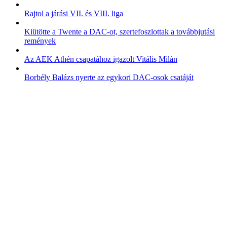
Rajtol a járási VII. és VIII. liga
Kiütötte a Twente a DAC-ot, szertefoszlottak a továbbjutási
remények
Az AEK Athén csapatához igazolt Vitális Milán
Borbély Balázs nyerte az egykori DAC-osok csatáját