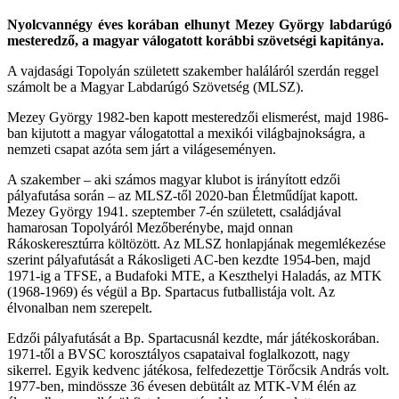
Nyolcvannégy éves korában elhunyt Mezey György labdarúgó
mesteredző, a magyar válogatott korábbi szövetségi kapitánya.
A vajdasági Topolyán született szakember haláláról szerdán reggel
számolt be a Magyar Labdarúgó Szövetség (MLSZ).
Mezey György 1982-ben kapott mesteredzői elismerést, majd 1986-
ban kijutott a magyar válogatottal a mexikói világbajnokságra, a
nemzeti csapat azóta sem járt a világeseményen.
A szakember – aki számos magyar klubot is irányított edzői
pályafutása során – az MLSZ-től 2020-ban Életműdíjat kapott.
Mezey György 1941. szeptember 7-én született, családjával
hamarosan Topolyáról Mezőberénybe, majd onnan
Rákoskeresztúrra költözött. Az MLSZ honlapjának megemlékezése
szerint pályafutását a Rákosligeti AC-ben kezdte 1954-ben, majd
1971-ig a TFSE, a Budafoki MTE, a Keszthelyi Haladás, az MTK
(1968-1969) és végül a Bp. Spartacus futballistája volt. Az
élvonalban nem szerepelt.
Edzői pályafutását a Bp. Spartacusnál kezdte, már játékoskorában.
1971-től a BVSC korosztályos csapataival foglalkozott, nagy
sikerrel. Egyik kedvenc játékosa, felfedezettje Törőcsik András volt.
1977-ben, mindössze 36 évesen debütált az MTK-VM élén az