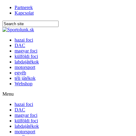
Partnerek
Kapcsolat
hazai foci
DAC
magyar foci
külföldi foci
labdajátékok
motorsport
egyéb
téli játékok
Webshop
Menu
hazai foci
DAC
magyar foci
külföldi foci
labdajátékok
motorsport