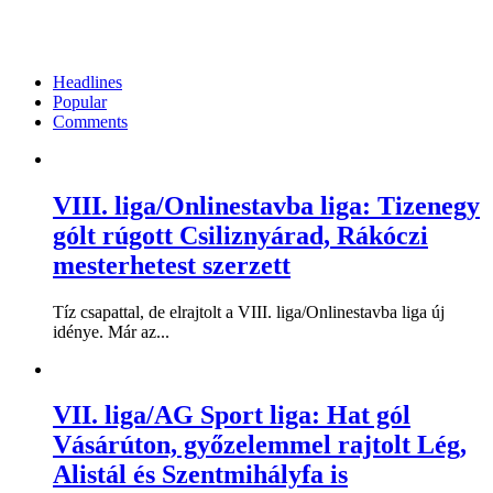
Headlines
Popular
Comments
VIII. liga/Onlinestavba liga: Tizenegy
gólt rúgott Csiliznyárad, Rákóczi
mesterhetest szerzett
Tíz csapattal, de elrajtolt a VIII. liga/Onlinestavba liga új
idénye. Már az...
VII. liga/AG Sport liga: Hat gól
Vásárúton, győzelemmel rajtolt Lég,
Alistál és Szentmihályfa is