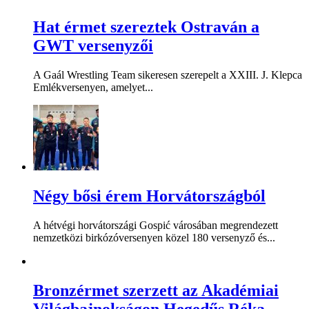
Hat érmet szereztek Ostraván a
GWT versenyzői
A Gaál Wrestling Team sikeresen szerepelt a XXIII. J. Klepca
Emlékversenyen, amelyet...
Négy bősi érem Horvátországból
A hétvégi horvátországi Gospić városában megrendezett
nemzetközi birkózóversenyen közel 180 versenyző és...
Bronzérmet szerzett az Akadémiai
Világbajnokságon Hegedűs Réka