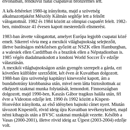
élvonalban, rendkívül fiatal csapatával bronzérmes lett.
A kék-fehéreket 1980-ig irányította, majd a szövetség
alkalmazottjaként Mészöly Kálmán segítője lett a felnőtt
válogatottnál. 1982 és 1984 között az olimpiai csapatért felelt. 1982-
ben, mindössze 41 évesen kapott mesteredzői elismerést.
1983-ban átvette válogatottat, amelyet Európa legjobb csapatai közé
emelt. Sikerrel vívta meg a mexikói világbajnokság selejtezőit,
illetve barátságos mérkőzésen győzött az NSZK ellen Hamburgban,
a walesiek ellen Cardiffban és a brazilok ellen a Népstadionban is.
1985 végén diadalmaskodott a londoni World Soccer Év edzője
választásán.
A mexikói világbajnokságon aztán gyengén szerepelt a gárda, ezt
követően külföldre szerződött, két éven át Kuvaitban dolgozott.
1988-ban újra szövetségi kapitányi kinevezést kapott, ám a
bundabotrány kirobbanása után, mivel nem látta biztosítottnak az
elképzelt szakmai munka folytatását, lemondott. Finnországban
dolgozott, majd 1990-ben, Kaszás Gábor tragikus halála után, fél
évre a Videoton edzője lett. 1990 és 1992 között a Kispest-
Honvédot irányította, az első idényben bajnoki címet nyert. Miután
távozott Kispestről, rövid ideig újra Kuvaitban tevékenykedett, majd
némi kihagyás után a BVSC szakmai munkáját vezette. Később a
Vasas (2000-2001), illetve rövid ideig az Újpest (2003-2004) edzője
volt.