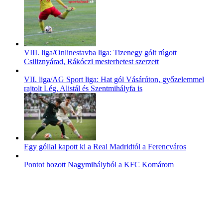
VIII. liga/Onlinestavba liga: Tizenegy gólt rúgott
Csiliznyárad, Rákóczi mesterhetest szerzett
VII. liga/AG Sport liga: Hat gól Vásárúton, győzelemmel
rajtolt Lég, Alistál és Szentmihályfa is
Egy góllal kapott ki a Real Madridtól a Ferencváros
Pontot hozott Nagymihályból a KFC Komárom