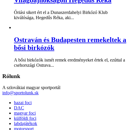
Óriási sikert ért el a Dunaszerdahelyi Birkózó Klub
kiválósága, Hegedűs Réka, aki...
Ostraván és Budapesten remekeltek a
bősi birkózók
A bősi birkózók ismét remek eredményeket értek el, ezúttal a
csehországi Ostrava...
Rólunk
A szlovákiai magyar sportportál
info@sportolunk.sk
hazai foci
DAC
magyar foci
külföldi foci
labdajátékok
motorsport