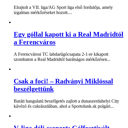
Elrajtolt a VII. liga/AG Sport liga első fordulója, amely
izgalmas mérkőzéseket hozott....
Egy góllal kapott ki a Real Madridtól
a Ferencváros
A Ferencvárosi TC labdarúgócsapata 2-1-re kikapott
szombaton a Real Madridtól barátságos mérkőzésen...
Csak a foci! – Radványi Miklóssal
beszélgettünk
Baráti hangulatú beszélgetés zajlott a dunaszerdahelyi City
kávézó és cukrászdában, ahol a Sportolunk.sk polgári...
V. liga déli csoport: Gólfesztivált