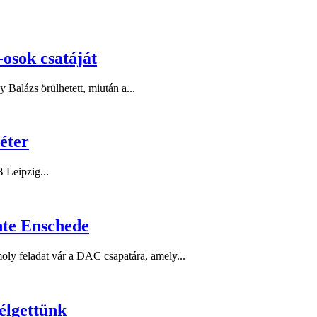
osok csatáját
 Balázs örülhetett, miután a...
éter
 Leipzig...
nte Enschede
ly feladat vár a DAC csapatára, amely...
élgettünk