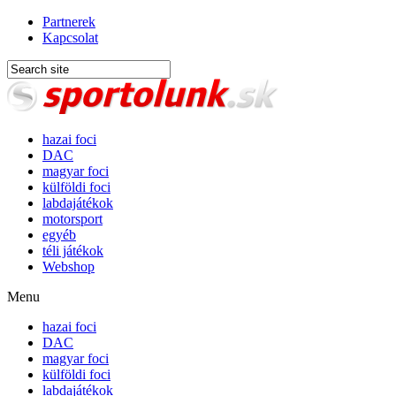
Partnerek
Kapcsolat
hazai foci
DAC
magyar foci
külföldi foci
labdajátékok
motorsport
egyéb
téli játékok
Webshop
Menu
hazai foci
DAC
magyar foci
külföldi foci
labdajátékok