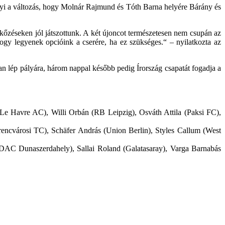
nnyi a változás, hogy Molnár Rajmund és Tóth Barna helyére Bárány és
rkőzéseken jól játszottunk. A két újoncot természetesen nem csupán az
hogy legyenek opcióink a cserére, ha ez szükséges.“ – nyilatkozta az
n lép pályára, három nappal később pedig Írország csapatát fogadja a
Le Havre AC), Willi Orbán (RB Leipzig), Osváth Attila (Paksi FC),
cvárosi TC), Schäfer András (Union Berlin), Styles Callum (West
AC Dunaszerdahely), Sallai Roland (Galatasaray), Varga Barnabás