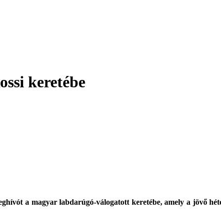
ssi keretébe
ívót a magyar labdarúgó-válogatott keretébe, amely a jövő héten 