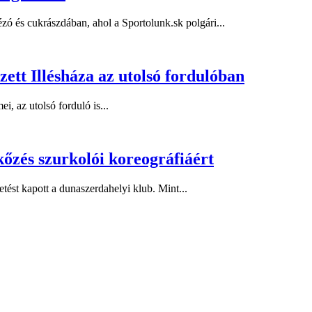
ézó és cukrászdában, ahol a Sportolunk.sk polgári...
ezett Illésháza az utolsó fordulóban
i, az utolsó forduló is...
őzés szurkolói koreográfiáért
ést kapott a dunaszerdahelyi klub. Mint...