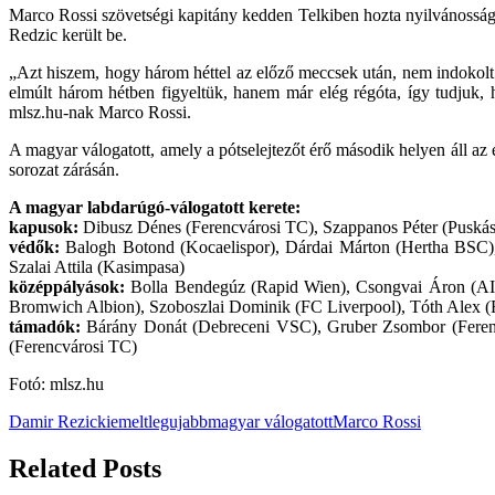
Marco Rossi szövetségi kapitány kedden Telkiben hozta nyilvánosságr
Redzic került be.
„Azt hiszem, hogy három héttel az előző meccsek után, nem indokolt s
elmúlt három hétben figyeltük, hanem már elég régóta, így tudjuk, h
mlsz.hu-nak Marco Rossi.
A magyar válogatott, amely a pótselejtezőt érő második helyen áll a
sorozat zárásán.
A magyar labdarúgó-válogatott kerete:
kapusok:
Dibusz Dénes (Ferencvárosi TC), Szappanos Péter (Puská
védők:
Balogh Botond (Kocaelispor), Dárdai Márton (Hertha BSC), 
Szalai Attila (Kasimpasa)
középpályások:
Bolla Bendegúz (Rapid Wien), Csongvai Áron (AIK
Bromwich Albion), Szoboszlai Dominik (FC Liverpool), Tóth Alex (
támadók:
Bárány Donát (Debreceni VSC), Gruber Zsombor (Ferenc
(Ferencvárosi TC)
Fotó: mlsz.hu
Damir Rezic
kiemelt
legujabb
magyar válogatott
Marco Rossi
Related Posts