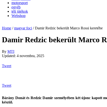
motorsport
egyéb
téli játékok
Webshop
Home
/
magyar foci
/
Damir Redzic bekerült Marco Rossi keretébe
Damir Redzic bekerült Marco Ro
By
MTI
Updated: 4 novembra, 2025
Tweet
Tweet
Bárány Donát és Redzic Damir személyében két újonc kapott megh
készül.