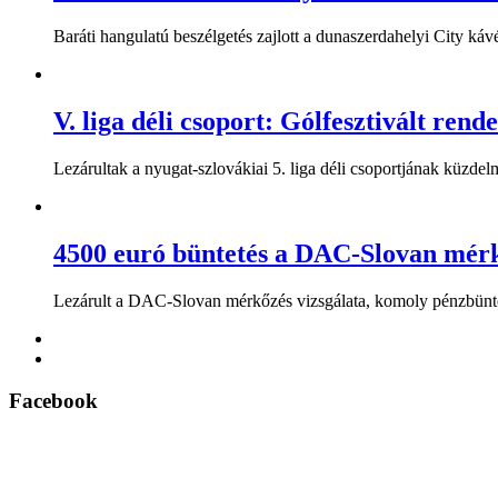
Baráti hangulatú beszélgetés zajlott a dunaszerdahelyi City káv
V. liga déli csoport: Gólfesztivált rend
Lezárultak a nyugat-szlovákiai 5. liga déli csoportjának küzdelme
4500 euró büntetés a DAC-Slovan mérk
Lezárult a DAC-Slovan mérkőzés vizsgálata, komoly pénzbüntet
Facebook