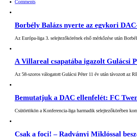
Comments
Borbély Balázs nyerte az egykori DAC-
Az Európa-liga 3. selejtezőkörének első mérkőzése után Borbély
A Villareal csapatába igazolt Gulácsi P
Az 58-szoros válogatott Gulácsi Péter 11 év után távozott az RB
Bemutatjuk a DAC ellenfelét: FC Twe
Csütörtökön a Konferencia-liga harmadik selejtezőkörében komo
Csak a foci! – Radványi Miklóssal besz