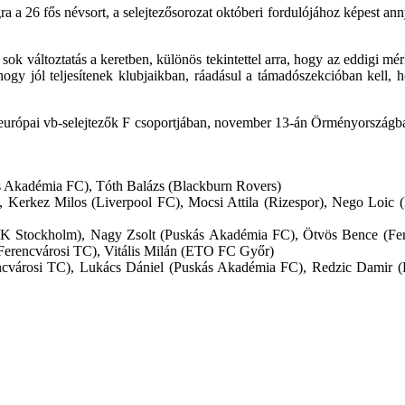
a a 26 fős névsort, a selejtezősorozat októberi fordulójához képest a
ok változtatás a keretben, különös tekintettel arra, hogy az eddigi mé
ogy jól teljesítenek klubjaikban, ráadásul a támadószekcióban kell, 
z európai vb-selejtezők F csoportjában, november 13-án Örményországba
s Akadémia FC), Tóth Balázs (Blackburn Rovers)
Kerkez Milos (Liverpool FC), Mocsi Attila (Rizespor), Nego Loic (
 Stockholm), Nagy Zsolt (Puskás Akadémia FC), Ötvös Bence (Feren
Ferencvárosi TC), Vitális Milán (ETO FC Győr)
városi TC), Lukács Dániel (Puskás Akadémia FC), Redzic Damir (D