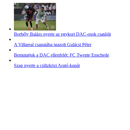
Borbély Balázs nyerte az egykori DAC-osok csatáját
A Villareal csapatába igazolt Gulácsi Péter
Bemutatjuk a DAC ellenfelét: FC Twente Enschede
Szap nyerte a csilizközi Arató-kupát