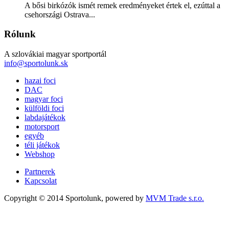
A bősi birkózók ismét remek eredményeket értek el, ezúttal a
csehországi Ostrava...
Rólunk
A szlovákiai magyar sportportál
info@sportolunk.sk
hazai foci
DAC
magyar foci
külföldi foci
labdajátékok
motorsport
egyéb
téli játékok
Webshop
Partnerek
Kapcsolat
Copyright © 2014 Sportolunk, powered by
MVM Trade s.r.o.