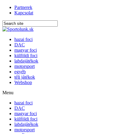
Partnerek
Kapcsolat
hazai foci
DAC
magyar foci
külföldi foci
labdajátékok
motorsport
egyéb
téli játékok
Webshop
Menu
hazai foci
DAC
magyar foci
külföldi foci
labdajátékok
motorsport