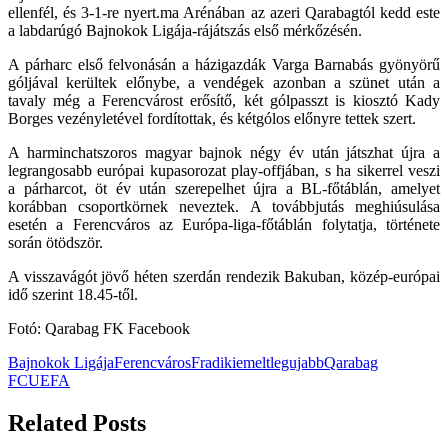
ellenfél, és 3-1-re nyert.ma Arénában az azeri Qarabagtól kedd este
a labdarúgó Bajnokok Ligája-rájátszás első mérkőzésén.
A párharc első felvonásán a házigazdák Varga Barnabás gyönyörű
góljával kerültek előnybe, a vendégek azonban a szünet után a
tavaly még a Ferencvárost erősítő, két gólpasszt is kiosztó Kady
Borges vezényletével fordítottak, és kétgólos előnyre tettek szert.
A harminchatszoros magyar bajnok négy év után játszhat újra a
legrangosabb európai kupasorozat play-offjában, s ha sikerrel veszi
a párharcot, öt év után szerepelhet újra a BL-főtáblán, amelyet
korábban csoportkörnek neveztek. A továbbjutás meghiúsulása
esetén a Ferencváros az Európa-liga-főtáblán folytatja, története
során ötödször.
A visszavágót jövő héten szerdán rendezik Bakuban, közép-európai
idő szerint 18.45-től.
Fotó: Qarabag FK Facebook
Bajnokok Ligája
Ferencváros
Fradi
kiemelt
legujabb
Qarabag
FC
UEFA
Related Posts