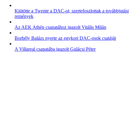
Kiütötte a Twente a DAC-ot, szertefoszlottak a továbbjutási
remények
Az AEK Athén csapatához igazolt Vitális Milán
Borbély Balázs nyerte az egykori DAC-osok csatáját
A Villareal csapatába igazolt Gulácsi Péter