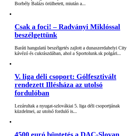
Borbély Balázs örülhetett, miután a...
Csak a foci! – Radványi Miklóssal
beszélgettünk
Baráti hangulatú beszélgetés zajlott a dunaszerdahelyi City
kávézó és cukrászdában, ahol a Sportolunk.sk polgári...
V. liga déli csoport: Gólfesztivált
rendezett Illésháza az utolsó
fordulóban
Lezárultak a nyugat-szlovákiai 5. liga déli csoportjának
küzdelmei, az utolsó forduló is...
4500 euró büntetés a DAC-Slovan