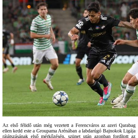
Az első félidő után még vezetett a Ferencváros az azeri Qarabag
ellen kedd este a Groupama Arénában a labdarúgó Bajnokok Ligája
rájátszásának első mérkőzésén, szünet után azonban fordított az