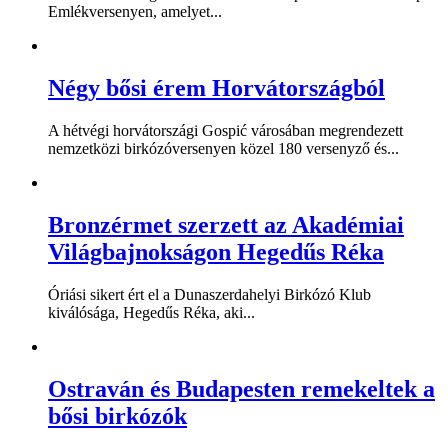
Emlékversenyen, amelyet...
Négy bősi érem Horvátországból
A hétvégi horvátországi Gospić városában megrendezett
nemzetközi birkózóversenyen közel 180 versenyző és...
Bronzérmet szerzett az Akadémiai
Világbajnokságon Hegedűs Réka
Óriási sikert ért el a Dunaszerdahelyi Birkózó Klub
kiválósága, Hegedűs Réka, aki...
Ostraván és Budapesten remekeltek a
bősi birkózók