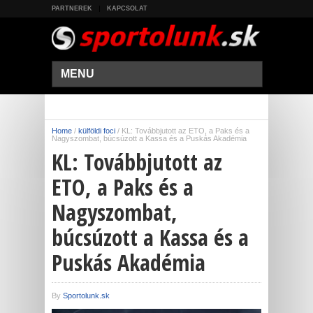
PARTNEREK
KAPCSOLAT
MENU
Home
/
külföldi foci
/
KL: Továbbjutott az ETO, a Paks és a
Nagyszombat, búcsúzott a Kassa és a Puskás Akadémia
KL: Továbbjutott az
ETO, a Paks és a
Nagyszombat,
búcsúzott a Kassa és a
Puskás Akadémia
By
Sportolunk.sk