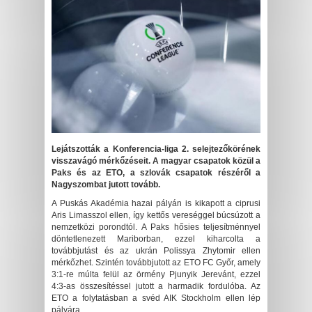
Lejátszották a Konferencia-liga 2. selejtezőkörének
visszavágó mérkőzéseit. A magyar csapatok közül a
Paks és az ETO, a szlovák csapatok részéről a
Nagyszombat jutott tovább.
A Puskás Akadémia hazai pályán is kikapott a ciprusi
Aris Limasszol ellen, így kettős vereséggel búcsúzott a
nemzetközi porondtól. A Paks hősies teljesítménnyel
döntetlenezett Mariborban, ezzel kiharcolta a
továbbjutást és az ukrán Polissya Zhytomir ellen
mérkőzhet. Szintén továbbjutott az ETO FC Győr, amely
3:1-re múlta felül az örmény Pjunyik Jerevánt, ezzel
4:3-as összesítéssel jutott a harmadik fordulóba. Az
ETO a folytatásban a svéd AIK Stockholm ellen lép
pályára.