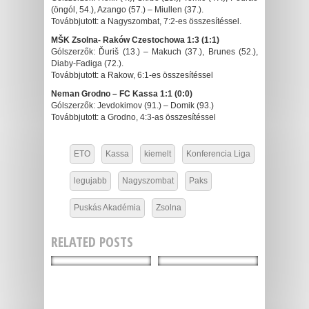
(öngól, 54.), Azango (57.) – Miullen (37.).
Továbbjutott: a Nagyszombat, 7:2-es összesítéssel.
MŠK Zsolna- Raków Czestochowa 1:3 (1:1)
Gólszerzők: Ďuriš (13.) – Makuch (37.), Brunes (52.),
Diaby-Fadiga (72.).
Továbbjutott: a Rakow, 6:1-es összesítéssel
Neman Grodno – FC Kassa 1:1 (0:0)
Gólszerzők: Jevdokimov (91.) – Domik (93.)
Továbbjutott: a Grodno, 4:3-as összesítéssel
ETO
Kassa
kiemelt
Konferencia Liga
legujabb
Nagyszombat
Paks
Puskás Akadémia
Zsolna
RELATED POSTS