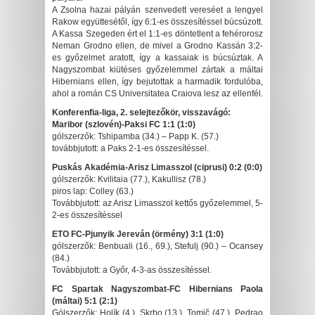
A Zsolna hazai pályán szenvedett vereséet a lengyel
Rakow együttesétől, így 6:1-es összesítéssel búcsúzott.
A Kassa Szegeden ért el 1:1-es döntetlent a fehérorosz
Neman Grodno ellen, de mivel a Grodno Kassán 3:2-
es győzelmet aratott, így a kassaiak is búcsúztak. A
Nagyszombat kiütéses győzelemmel zártak a máltai
Hibernians ellen, így bejutottak a harmadik fordulóba,
ahol a román CS Universitatea Craiova lesz az ellenfél.
Konferenfia-liga, 2. selejtezőkör, visszavágó:
Maribor (szlovén)-Paksi FC 1:1 (1:0)
gólszerzők: Tshipamba (34.) – Papp K. (57.)
továbbjutott: a Paks 2-1-es összesítéssel.
Puskás Akadémia-Arisz Limasszol (ciprusi) 0:2 (0:0)
gólszerzők: Kvilitaia (77.), Kakullisz (78.)
piros lap: Colley (63.)
Továbbjutott: az Arisz Limasszol kettős győzelemmel, 5-
2-es összesítéssel
ETO FC-Pjunyik Jereván (örmény) 3:1 (1:0)
gólszerzők: Benbuali (16., 69.), Stefulj (90.) – Ocansey
(84.)
Továbbjutott: a Győr, 4-3-as összesítéssel.
FC Spartak Nagyszombat-FC Hibernians Paola
(máltai) 5:1 (2:1)
Gólszerzők: Holík (4.), Skrbo (13.), Tomič (47.), Pedrao