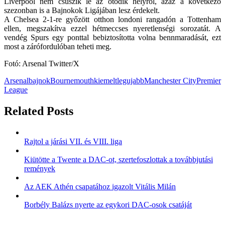
Liverpool nem csúszik le az ötödik helyről, azaz a következő
szezonban is a Bajnokok Ligájában lesz érdekelt.
A Chelsea 2-1-re győzött otthon londoni rangadón a Tottenham
ellen, megszakítva ezzel hétmeccses nyeretlenségi sorozatát. A
vendég Spurs egy ponttal bebiztosította volna bennmaradását, ezt
most a zárófordulóban teheti meg.
Fotó: Arsenal Twitter/X
Arsenal
bajnok
Bournemouth
kiemelt
legujabb
Manchester City
Premier
League
Related Posts
Rajtol a járási VII. és VIII. liga
Kiütötte a Twente a DAC-ot, szertefoszlottak a továbbjutási
remények
Az AEK Athén csapatához igazolt Vitális Milán
Borbély Balázs nyerte az egykori DAC-osok csatáját