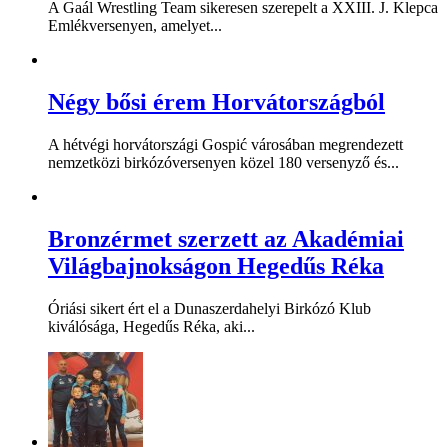
A Gaál Wrestling Team sikeresen szerepelt a XXIII. J. Klepca
Emlékversenyen, amelyet...
Négy bősi érem Horvátországból
A hétvégi horvátországi Gospić városában megrendezett
nemzetközi birkózóversenyen közel 180 versenyző és...
Bronzérmet szerzett az Akadémiai
Világbajnokságon Hegedűs Réka
Óriási sikert ért el a Dunaszerdahelyi Birkózó Klub
kiválósága, Hegedűs Réka, aki...