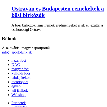
Ostraván és Budapesten remekeltek a
bősi birkózók
A bősi birkózók ismét remek eredményeket értek el, ezúttal a
csehországi Ostrava...
Rólunk
A szlovákiai magyar sportportál
info@sportolunk.sk
hazai foci
DAC
magyar foci
külföldi foci
labdajátékok
motorsport
egyéb
téli játékok
Webshop
Partnerek