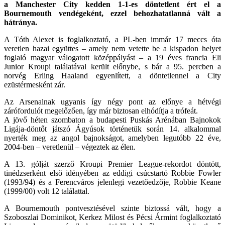
a Manchester City kedden 1-1-es döntetlent ért el a
Bournemouth vendégeként, ezzel behozhatatlanná vált a
hátránya.
A Tóth Alexet is foglalkoztató, a PL-ben immár 17 meccs óta
veretlen hazai együttes – amely nem vetette be a kispadon helyet
foglaló magyar válogatott középpályást – a 19 éves francia Eli
Junior Kroupi találatával került előnybe, s bár a 95. percben a
norvég Erling Haaland egyenlített, a döntetlennel a City
ezüstérmesként zár.
Az Arsenalnak ugyanis így négy pont az előnye a hétvégi
zárófordulót megelőzően, így már biztosan elhódítja a trófeát.
A jövő héten szombaton a budapesti Puskás Arénában Bajnokok
Ligája-döntőt játszó Ágyúsok történetük során 14. alkalommal
nyerték meg az angol bajnokságot, amelyben legutóbb 22 éve,
2004-ben – veretlenül – végeztek az élen.
A 13. gólját szerző Kroupi Premier League-rekordot döntött,
tinédzserként első idényében az eddigi csúcstartó Robbie Fowler
(1993/94) és a Ferencváros jelenlegi vezetőedzője, Robbie Keane
(1999/00) volt 12 találattal.
A Bournemouth pontvesztésével szinte biztossá vált, hogy a
Szoboszlai Dominikot, Kerkez Milost és Pécsi Ármint foglalkoztató