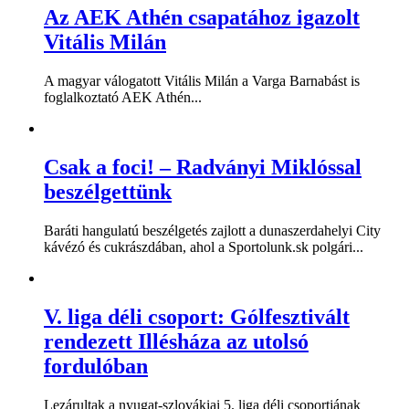
Az AEK Athén csapatához igazolt
Vitális Milán
A magyar válogatott Vitális Milán a Varga Barnabást is
foglalkoztató AEK Athén...
Csak a foci! – Radványi Miklóssal
beszélgettünk
Baráti hangulatú beszélgetés zajlott a dunaszerdahelyi City
kávézó és cukrászdában, ahol a Sportolunk.sk polgári...
V. liga déli csoport: Gólfesztivált
rendezett Illésháza az utolsó
fordulóban
Lezárultak a nyugat-szlovákiai 5. liga déli csoportjának