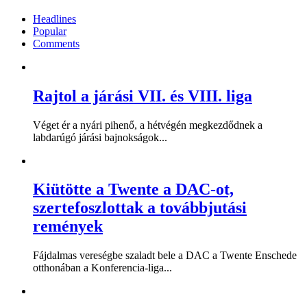
Headlines
Popular
Comments
Rajtol a járási VII. és VIII. liga
Véget ér a nyári pihenő, a hétvégén megkezdődnek a
labdarúgó járási bajnokságok...
Kiütötte a Twente a DAC-ot,
szertefoszlottak a továbbjutási
remények
Fájdalmas vereségbe szaladt bele a DAC a Twente Enschede
otthonában a Konferencia-liga...