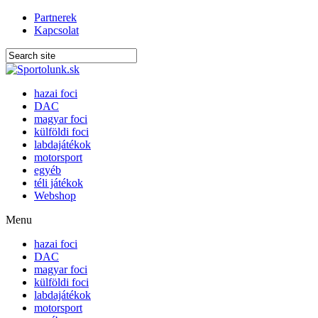
Partnerek
Kapcsolat
hazai foci
DAC
magyar foci
külföldi foci
labdajátékok
motorsport
egyéb
téli játékok
Webshop
Menu
hazai foci
DAC
magyar foci
külföldi foci
labdajátékok
motorsport