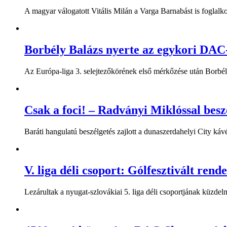
A magyar válogatott Vitális Milán a Varga Barnabást is foglal
Borbély Balázs nyerte az egykori DAC-
Az Európa-liga 3. selejtezőkörének első mérkőzése után Borbély
Csak a foci! – Radványi Miklóssal besz
Baráti hangulatú beszélgetés zajlott a dunaszerdahelyi City káv
V. liga déli csoport: Gólfesztivált rend
Lezárultak a nyugat-szlovákiai 5. liga déli csoportjának küzdelme