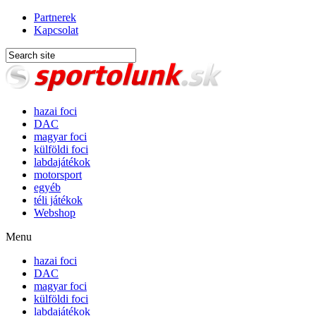
Partnerek
Kapcsolat
hazai foci
DAC
magyar foci
külföldi foci
labdajátékok
motorsport
egyéb
téli játékok
Webshop
Menu
hazai foci
DAC
magyar foci
külföldi foci
labdajátékok