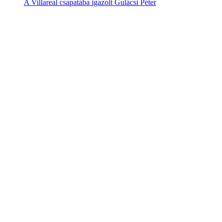
A Villareal csapatába igazolt Gulácsi Péter