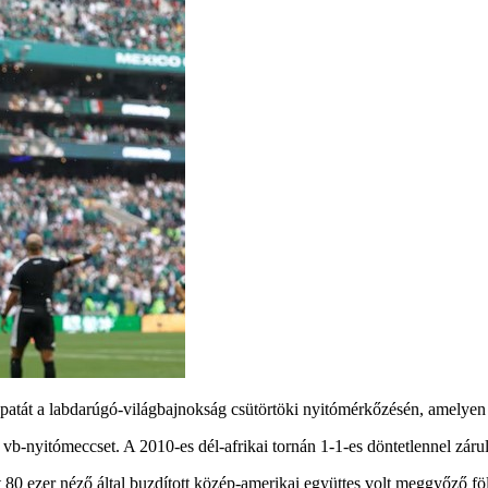
patát a labdarúgó-világbajnokság csütörtöki nyitómérkőzésén, amelyen há
n vb-nyitómeccset. A 2010-es dél-afrikai tornán 1-1-es döntetlennel záru
0 ezer néző által buzdított közép-amerikai együttes volt meggyőző föl