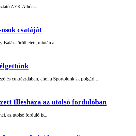
koztató AEK Athén...
osok csatáját
 Balázs örülhetett, miután a...
élgettünk
ézó és cukrászdában, ahol a Sportolunk.sk polgári...
ezett Illésháza az utolsó fordulóban
i, az utolsó forduló is...