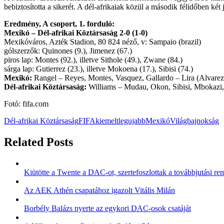
bebiztosította a sikerét. A dél-afrikaiak közül a második félidőben két já
Eredmény, A csoport, 1. forduló:
Mexikó – Dél-afrikai Köztársaság 2-0 (1-0)
Mexikóváros, Azték Stadion, 80 824 néző, v: Sampaio (brazil)
gólszerzők: Quinones (9.), Jimenez (67.)
piros lap: Montes (92.), illetve Sithole (49.), Zwane (84.)
sárga lap: Gutierrez (23.), illetve Mokoena (17.), Sibisi (74.)
Mexikó:
Rangel – Reyes, Montes, Vasquez, Gallardo – Lira (Alvarez, 
Dél-afrikai Köztársaság:
Williams – Mudau, Okon, Sibisi, Mbokazi, 
Fotó: fifa.com
Dél-afrikai Köztársaság
FIFA
kiemelt
legujabb
Mexikó
Világbajnokság
Related Posts
Kiütötte a Twente a DAC-ot, szertefoszlottak a továbbjutási r
Az AEK Athén csapatához igazolt Vitális Milán
Borbély Balázs nyerte az egykori DAC-osok csatáját