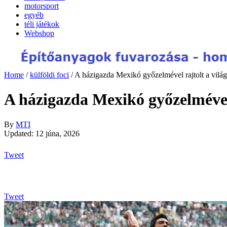
motorsport
egyéb
téli játékok
Webshop
Home
/
külföldi foci
/
A házigazda Mexikó győzelmével rajtolt a vilá
A házigazda Mexikó győzelmével
By
MTI
Updated: 12 júna, 2026
Tweet
Tweet