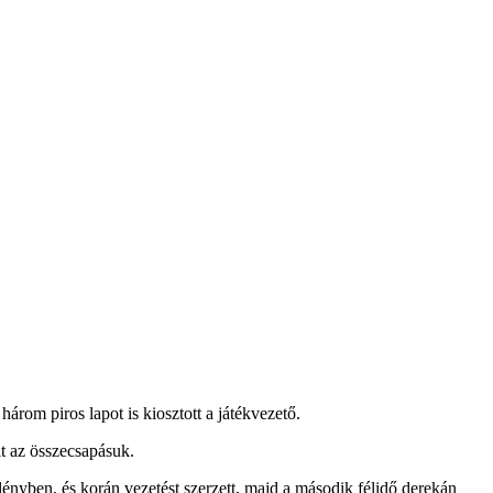
rom piros lapot is kiosztott a játékvezető.
lt az összecsapásuk.
ényben, és korán vezetést szerzett, majd a második félidő derekán