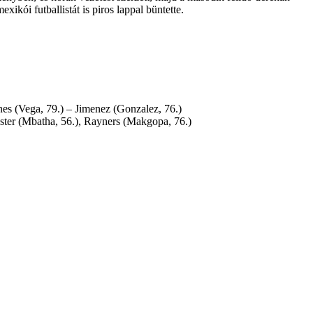
exikói futballistát is piros lappal büntette.
es (Vega, 79.) – Jimenez (Gonzalez, 76.)
ter (Mbatha, 56.), Rayners (Makgopa, 76.)