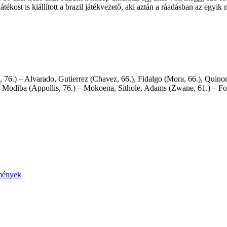
tékost is kiállított a brazil játékvezető, aki aztán a ráadásban az egyik m
76.) – Alvarado, Gutierrez (Chavez, 66.), Fidalgo (Mora, 66.), Quinon
Modiba (Appollis, 76.) – Mokoena, Sithole, Adams (Zwane, 61.) – Fos
emények