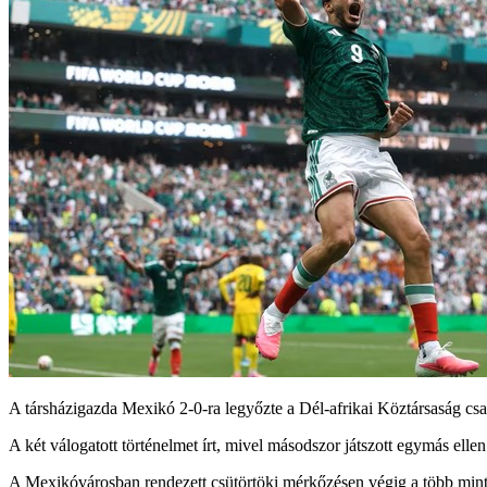
A társházigazda Mexikó 2-0-ra legyőzte a Dél-afrikai Köztársaság csa
A két válogatott történelmet írt, mivel másodszor játszott egymás elle
A Mexikóvárosban rendezett csütörtöki mérkőzésen végig a több mint 8