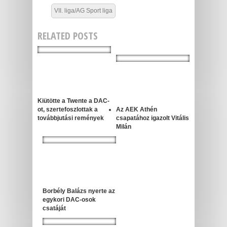
VII. liga/AG Sport liga
RELATED POSTS
Kiütötte a Twente a DAC-
ot, szertefoszlottak a
Az AEK Athén
továbbjutási remények
csapatához igazolt Vitális
Milán
Borbély Balázs nyerte az
egykori DAC-osok
csatáját