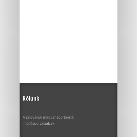
Rólunk
A szlovákiai magyar sportportál
info@sportolunk.sk