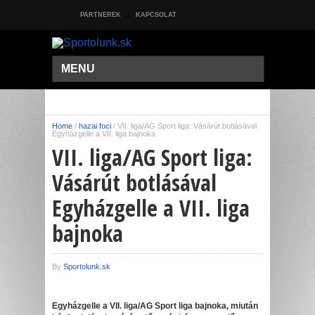
PARTNEREK
KAPCSOLAT
MENU
Home
/
hazai foci
/
VII. liga/AG Sport liga: Vásárút botlásával
Egyházgelle a VII. liga bajnoka
VII. liga/AG Sport liga:
Vásárút botlásával
Egyházgelle a VII. liga
bajnoka
By
Sportolunk.sk
Egyházgelle a VII. liga/AG Sport liga bajnoka, miután