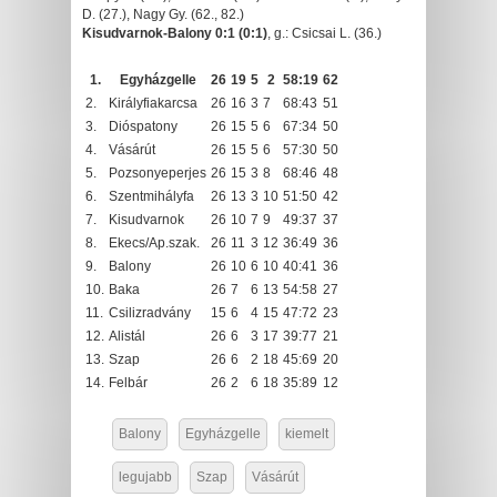
D. (27.), Nagy Gy. (62., 82.)
Kisudvarnok-Balony 0:1 (0:1)
, g.: Csicsai L. (36.)
1.
Egyházgelle
26
19
5
2
58:19
62
2.
Királyfiakarcsa
26
16
3
7
68:43
51
3.
Dióspatony
26
15
5
6
67:34
50
4.
Vásárút
26
15
5
6
57:30
50
5.
Pozsonyeperjes
26
15
3
8
68:46
48
6.
Szentmihályfa
26
13
3
10
51:50
42
7.
Kisudvarnok
26
10
7
9
49:37
37
8.
Ekecs/Ap.szak.
26
11
3
12
36:49
36
9.
Balony
26
10
6
10
40:41
36
10.
Baka
26
7
6
13
54:58
27
11.
Csilizradvány
15
6
4
15
47:72
23
12.
Alistál
26
6
3
17
39:77
21
13.
Szap
26
6
2
18
45:69
20
14.
Felbár
26
2
6
18
35:89
12
Balony
Egyházgelle
kiemelt
legujabb
Szap
Vásárút