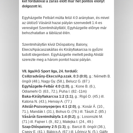
két fordulóval a zárás előtt már hét pontos előnyt
dolgozott ki.
Egyházgelle Felbárt múlta felül 4:0 arányban, és mivel
az üldöző Vásárút hazai pályán szenvedett 1:4-es
vereséget Szentmihályfától, Egyházgelle előnye már
behozhatatlan a táblázat élén.
Szentmihályfán kívül Dióspatony, Balony,
Ekecs/Apácaszakállas és Királyfiakarcsa is győzni
tudott idegenben. Egyházgelle mellett pedig Alistál
szerezte meg a három pontot hazai pályán.
VII. liga/AG Sport liga, 24. forduló:
Csilizradvány-Ekecs/Ap.szak. 0:3 (0:0)
, g.: Németh B.
öngól (48.), Nagy Gy. (58.), Belucz G. (87.)
Egyházgelle-Felbár 4:0 (1:0)
, g.: Kone B. (6.),
Odiamehi O. (63., 72.), Puha I. (82.-11m)
Baka-Királyfiakarcsa 1:2 (1:1)
, g.: Rigó D. (45.) ill.
Katona N. (43.), Hervay A. (77.)
Alistál-Pozsonyeperjes 4:1 (2:0)
, g.: Kosár Á. (10.,
71.), Mandák I. (31.), Bohus G. (76.) ill. Tászli Z. (85.)
Vásárút-Szentmihályfa 1:4 (0:2)
, g.: Losonszki M.
(71.) ill. Fajner I. (9., 82.), Matejka I. (24., 49.)
Szap-Dióspatony 2:5 (1:3)
, g.: Barczi B. öngól (36.),
Csepy E. (41.), Bábics A. (67.) ill. Lőrincz N. (5.), Gálfy