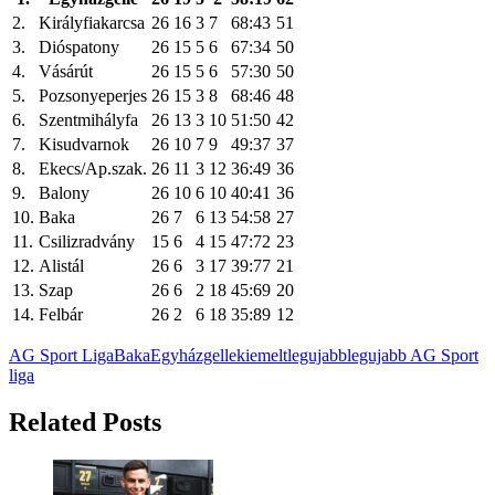
2.
Királyfiakarcsa
26
16
3
7
68:43
51
3.
Dióspatony
26
15
5
6
67:34
50
4.
Vásárút
26
15
5
6
57:30
50
5.
Pozsonyeperjes
26
15
3
8
68:46
48
6.
Szentmihályfa
26
13
3
10
51:50
42
7.
Kisudvarnok
26
10
7
9
49:37
37
8.
Ekecs/Ap.szak.
26
11
3
12
36:49
36
9.
Balony
26
10
6
10
40:41
36
10.
Baka
26
7
6
13
54:58
27
11.
Csilizradvány
15
6
4
15
47:72
23
12.
Alistál
26
6
3
17
39:77
21
13.
Szap
26
6
2
18
45:69
20
14.
Felbár
26
2
6
18
35:89
12
AG Sport Liga
Baka
Egyházgelle
kiemelt
legujabb
legujabb AG Sport
liga
Related Posts