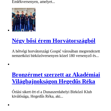
Emlékversenyen, amelyet...
Négy bősi érem Horvátországból
A hétvégi horvátországi Gospić városában megrendezett
nemzetközi birkózóversenyen közel 180 versenyző és...
Bronzérmet szerzett az Akadémiai
Világbajnokságon Hegedűs Réka
Óriási sikert ért el a Dunaszerdahelyi Birkózó Klub
kiválósága, Hegedűs Réka, aki...