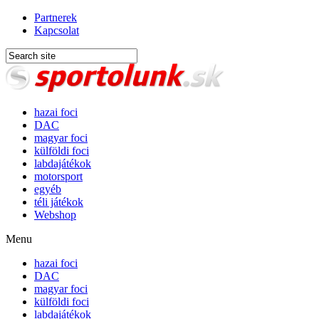
Partnerek
Kapcsolat
hazai foci
DAC
magyar foci
külföldi foci
labdajátékok
motorsport
egyéb
téli játékok
Webshop
Menu
hazai foci
DAC
magyar foci
külföldi foci
labdajátékok