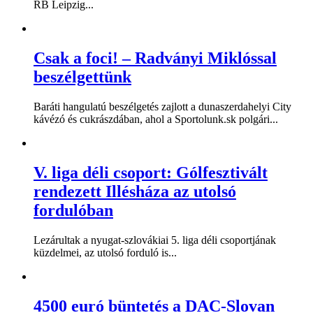
RB Leipzig...
Csak a foci! – Radványi Miklóssal
beszélgettünk
Baráti hangulatú beszélgetés zajlott a dunaszerdahelyi City
kávézó és cukrászdában, ahol a Sportolunk.sk polgári...
V. liga déli csoport: Gólfesztivált
rendezett Illésháza az utolsó
fordulóban
Lezárultak a nyugat-szlovákiai 5. liga déli csoportjának
küzdelmei, az utolsó forduló is...
4500 euró büntetés a DAC-Slovan