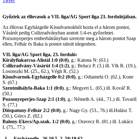
Tweet
Győztek az éllovasok a VII. liga/AG Sport liga 23. fordulójában.
Az éllovas Egyházgelle Kisudvarnokból hozta el a három pontot,
Vásárút pedig Csilizradványban aratott 1:4-es győzelmet.
Pozsonyeperjes emberhátrányban szerezte meg a három pontot Szap
ellen, Felbár és Baka is pontot rabolt idegenben.
VII. liga/AG Sport liga, 23. forduló:
Királyfiakarcsa-Alistál 1:0 (0:0)
, g.: Katona N: (63.)
Csilizradvány-Vásárút 1:4 (1:2)
, g.: Belucz P. (3.) ill. Vlk R. (19.),
Losonszki M. (25., 62.), Végh R. (52.)
Kisudvarnok-Egyházgelle 0:2 (0:0)
, g.: Odiamehi O. (62.), Kone
S. (67.)
Szentmihályfa-Baka 1:1 (0:0)
, g.: Megyeri L. (65.) ill. Kováč R.
(50.)
Pozsonyeperjes-Szap 2:1 (1:0)
, g.: Németh A. (44., 71.) ill. Tovariš
S. (77.)
Dióspatony-Felbár 2:2 (0:0)
, g.: Nagy Gy. (53., 76.) ill.Halász T.
(50.), Görcs Z. (82.)
Balony-Ekecs/Ap.szak. 1:2 (0:0)
, g.: Oravecz R. (81.) ill. Lukács
I. (75., 77.)
1.
Egyházgelle
26
19
5
2
58:19
62