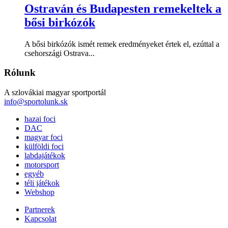
Ostraván és Budapesten remekeltek a
bősi birkózók
A bősi birkózók ismét remek eredményeket értek el, ezúttal a
csehországi Ostrava...
Rólunk
A szlovákiai magyar sportportál
info@sportolunk.sk
hazai foci
DAC
magyar foci
külföldi foci
labdajátékok
motorsport
egyéb
téli játékok
Webshop
Partnerek
Kapcsolat