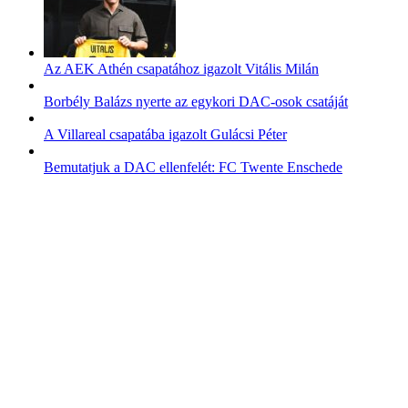
Az AEK Athén csapatához igazolt Vitális Milán
Borbély Balázs nyerte az egykori DAC-osok csatáját
A Villareal csapatába igazolt Gulácsi Péter
Bemutatjuk a DAC ellenfelét: FC Twente Enschede