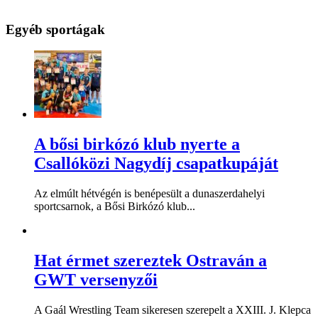
Egyéb sportágak
A bősi birkózó klub nyerte a
Csallóközi Nagydíj csapatkupáját
Az elmúlt hétvégén is benépesült a dunaszerdahelyi
sportcsarnok, a Bősi Birkózó klub...
Hat érmet szereztek Ostraván a
GWT versenyzői
A Gaál Wrestling Team sikeresen szerepelt a XXIII. J. Klepca