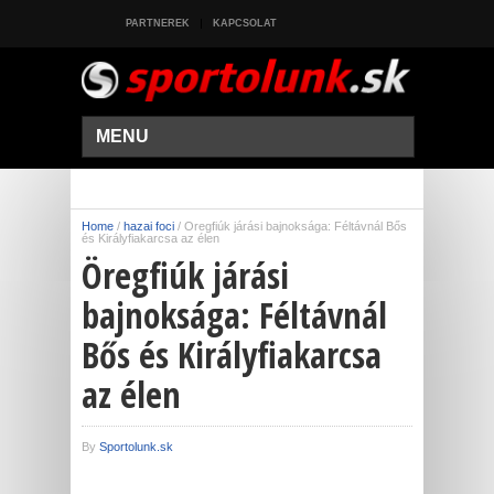
PARTNEREK
KAPCSOLAT
MENU
Home
/
hazai foci
/
Öregfiúk járási bajnoksága: Féltávnál Bős
és Királyfiakarcsa az élen
Öregfiúk járási
bajnoksága: Féltávnál
Bős és Királyfiakarcsa
az élen
By
Sportolunk.sk