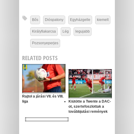
Bős
Dióspatony
Egyházgelle
kiemelt
Királyfiakarcsa
Lég
legujabb
Pozsonyeperjes
RELATED POSTS
Rajtol a járási VII. és VIII.
liga
Kiütötte a Twente a DAC-
ot, szertefoszlottak a
továbbjutási remények