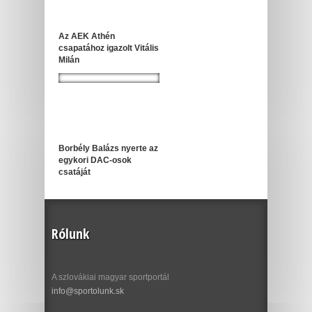
Az AEK Athén
csapatához igazolt Vitális
Milán
Borbély Balázs nyerte az
egykori DAC-osok
csatáját
Rólunk
A szlovákiai magyar sportportál
info@sportolunk.sk