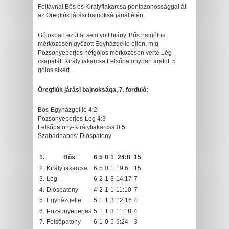
Féltávnál Bős és Királyfiakarcsa pontazonossággal áll
az Öregfiúk járási bajnokságánál élén.
Gólokban ezúttal sem volt hiány. Bős hatgólos
mérkőzésen győzött Egyházgelle ellen, míg
Pozsonyeperjes hétgólos mérkőzésen verte Lég
csapatát. Királyfiakarcsa Felsőpatonyban aratott 5
gólos sikert.
Öregfiúk járási bajnoksága, 7. forduló:
Bős-Egyházgellle 4:2
Pozsonyeperjes-Lég 4:3
Felsőpatony-Királyfiakarcsa 0:5
Szabadnapos: Dióspatony
1.
Bős
6
5
0
1
24:8
15
2.
Királyfiakarcsa
6
5
0
1
19:6
15
3.
Lég
6
2
1
3
14:17
7
4.
Dióspatony
4
2
1
1
11:10
7
5.
Egyházgelle
5
1
1
3
12:16
4
6.
Pozsonyeperjes
5
1
1
3
11:18
4
7.
Felsőpatony
6
1
0
5
9:24
3