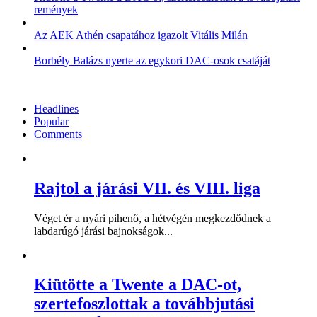
remények
Az AEK Athén csapatához igazolt Vitális Milán
Borbély Balázs nyerte az egykori DAC-osok csatáját
Headlines
Popular
Comments
Rajtol a járási VII. és VIII. liga
Véget ér a nyári pihenő, a hétvégén megkezdődnek a
labdarúgó járási bajnokságok...
Kiütötte a Twente a DAC-ot,
szertefoszlottak a továbbjutási