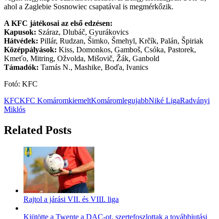
ahol a Zaglebie Sosnowiec csapatával is megmérkőzik.
A KFC játékosai az első edzésen:
Kapusok:
Száraz, Dlubáč, Gyurákovics
Hátvédek:
Pillár, Rudzan, Šimko, Šmehyl, Krčík, Palán, Špiriak
Középpályások:
Kiss, Domonkos, Gamboš, Csóka, Pastorek,
Kmeťo, Mitring, Ožvolda, Mišovič, Žák, Ganbold
Támadók:
Tamás N., Mashike, Boďa, Ivanics
Fotó: KFC
KFC
KFC Komárom
kiemelt
Komárom
legujabb
Niké Liga
Radványi
Miklós
Related Posts
Rajtol a járási VII. és VIII. liga
Kiütötte a Twente a DAC-ot, szertefoszlottak a továbbjutási