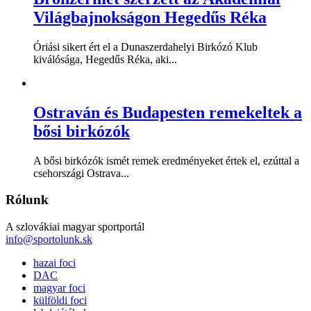
Világbajnokságon Hegedűs Réka
Óriási sikert ért el a Dunaszerdahelyi Birkózó Klub
kiválósága, Hegedűs Réka, aki...
Ostraván és Budapesten remekeltek a
bősi birkózók
A bősi birkózók ismét remek eredményeket értek el, ezúttal a
csehországi Ostrava...
Rólunk
A szlovákiai magyar sportportál
info@sportolunk.sk
hazai foci
DAC
magyar foci
külföldi foci