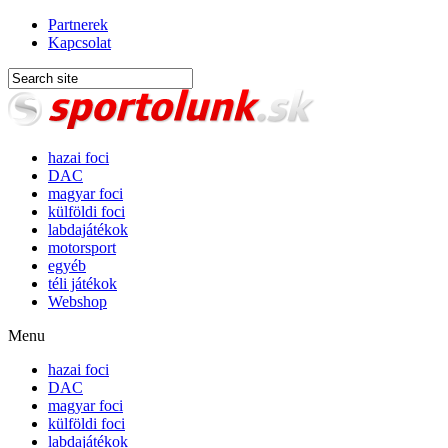
Partnerek
Kapcsolat
hazai foci
DAC
magyar foci
külföldi foci
labdajátékok
motorsport
egyéb
téli játékok
Webshop
Menu
hazai foci
DAC
magyar foci
külföldi foci
labdajátékok