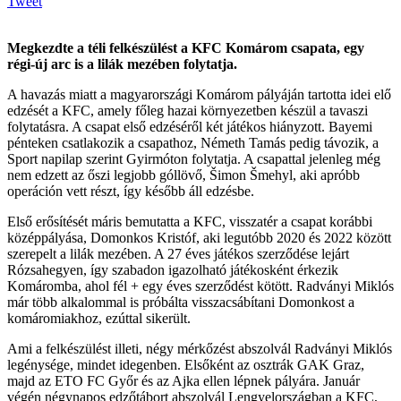
Tweet
Megkezdte a téli felkészülést a KFC Komárom csapata, egy
régi-új arc is a lilák mezében folytatja.
A havazás miatt a magyarországi Komárom pályáján tartotta idei elő
edzését a KFC, amely főleg hazai környezetben készül a tavaszi
folytatásra. A csapat első edzéséről két játékos hiányzott. Bayemi
pénteken csatlakozik a csapathoz, Németh Tamás pedig távozik, a
Sport napilap szerint Gyirmóton folytatja. A csapattal jelenleg még
nem edzett az őszi legjobb góllövő, Šimon Šmehyl, aki apróbb
operáción vett részt, így később áll edzésbe.
Első erősítését máris bemutatta a KFC, visszatér a csapat korábbi
középpályása, Domonkos Kristóf, aki legutóbb 2020 és 2022 között
szerepelt a lilák mezében. A 27 éves játékos szerződése lejárt
Rózsahegyen, így szabadon igazolható játékosként érkezik
Komáromba, ahol fél + egy éves szerződést kötött. Radványi Miklós
már több alkalommal is próbálta visszacsábítani Domonkost a
komáromiakhoz, ezúttal sikerült.
Ami a felkészülést illeti, négy mérkőzést abszolvál Radványi Miklós
legénysége, mindet idegenben. Elsőként az osztrák GAK Graz,
majd az ETO FC Győr és az Ajka ellen lépnek pályára. Január
végén négynapos edzőtábort abszolvál Lengyelországban a KFC,