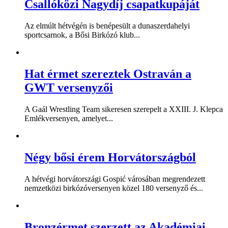
Csallóközi Nagydíj csapatkupáját
Az elmúlt hétvégén is benépesült a dunaszerdahelyi
sportcsarnok, a Bősi Birkózó klub...
Hat érmet szereztek Ostraván a
GWT versenyzői
A Gaál Wrestling Team sikeresen szerepelt a XXIII. J. Klepca
Emlékversenyen, amelyet...
Négy bősi érem Horvátországból
A hétvégi horvátországi Gospić városában megrendezett
nemzetközi birkózóversenyen közel 180 versenyző és...
Bronzérmet szerzett az Akadémiai