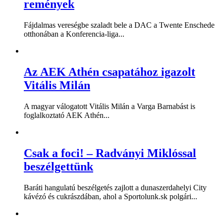
remények
Fájdalmas vereségbe szaladt bele a DAC a Twente Enschede
otthonában a Konferencia-liga...
Az AEK Athén csapatához igazolt
Vitális Milán
A magyar válogatott Vitális Milán a Varga Barnabást is
foglalkoztató AEK Athén...
Csak a foci! – Radványi Miklóssal
beszélgettünk
Baráti hangulatú beszélgetés zajlott a dunaszerdahelyi City
kávézó és cukrászdában, ahol a Sportolunk.sk polgári...