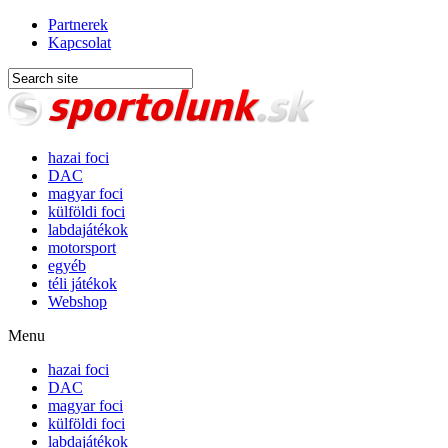
Partnerek
Kapcsolat
hazai foci
DAC
magyar foci
külföldi foci
labdajátékok
motorsport
egyéb
téli játékok
Webshop
Menu
hazai foci
DAC
magyar foci
külföldi foci
labdajátékok