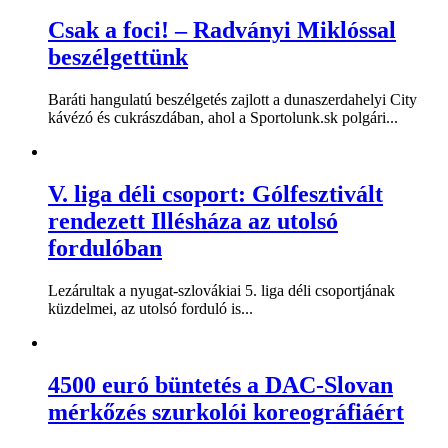
Csak a foci! – Radványi Miklóssal
beszélgettünk
Baráti hangulatú beszélgetés zajlott a dunaszerdahelyi City
kávézó és cukrászdában, ahol a Sportolunk.sk polgári...
V. liga déli csoport: Gólfesztivált
rendezett Illésháza az utolsó
fordulóban
Lezárultak a nyugat-szlovákiai 5. liga déli csoportjának
küzdelmei, az utolsó forduló is...
4500 euró büntetés a DAC-Slovan
mérkőzés szurkolói koreográfiáért