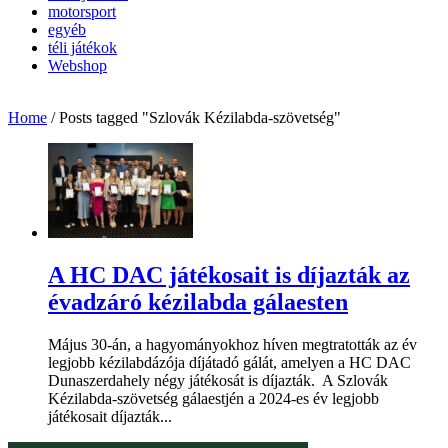
motorsport
egyéb
téli játékok
Webshop
Home
/
Posts tagged "Szlovák Kézilabda-szövetség"
A HC DAC játékosait is díjazták az
évadzáró kézilabda gálaesten
Május 30-án, a hagyományokhoz híven megtratották az év
legjobb kézilabdázója díjátadó gálát, amelyen a HC DAC
Dunaszerdahely négy játékosát is díjazták. A Szlovák
Kézilabda-szövetség gálaestjén a 2024-es év legjobb
játékosait díjazták...