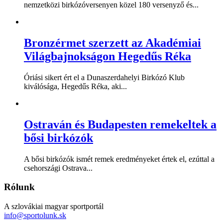
nemzetközi birkózóversenyen közel 180 versenyző és...
Bronzérmet szerzett az Akadémiai
Világbajnokságon Hegedűs Réka
Óriási sikert ért el a Dunaszerdahelyi Birkózó Klub
kiválósága, Hegedűs Réka, aki...
Ostraván és Budapesten remekeltek a
bősi birkózók
A bősi birkózók ismét remek eredményeket értek el, ezúttal a
csehországi Ostrava...
Rólunk
A szlovákiai magyar sportportál
info@sportolunk.sk