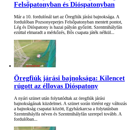
Felsőpatonyban és Dióspatonyban
Már a 10. fordulónál tart az Öregfiúk járási bajnoksága. A
fordulóban Pozsonyeperjes Felsőpatonyban mentett pontot,
Lég és Dióspatony is hazai pályán győzött. Szentmihályfán
ezúttal elmaradt a mérkőzés, Bős csapata játék nélkül...
Öregfiúk járási bajnoksága: Kilencet
rúgott az éllovas Dióspatony
A nyári szünet után folytatódtak az öregfiúk járási
bajnokságának küzdelmei. A szünet során történt egy változás
a bajnokság csapatai között, Egyházkarcsa a folytatásban
Szentmiháylfa néven és Szentmihályfán szerepel tovább. A
fordulóban...