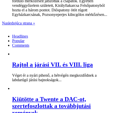
forduló mérkőzéseit játszották a csapatok. Egyetlen
vendéggyőzelem született, Királyfiakarcsa Felsőpatonyból
hozta el a három pontot. Dióspatony ötöt rúgott
Egyházkarcsának, Pozsonyeperjes kilncgólos mérkőzésen...
Nasledujúca strana »
Headlines
Popular
Comments
Rajtol a járási VII. és VIII. liga
Véget ér a nyári pihenő, a hétvégén megkezdődnek a
labdarúgó járási bajnokságok...
Kiütötte a Twente a DAC-ot,
szertefoszlottak a továbbjutási
remények