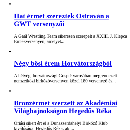
Hat érmet szereztek Ostraván a
GWT versenyzői
A Gaál Wrestling Team sikeresen szerepelt a XXIII. J. Klepca
Emlékversenyen, amelyet...
Négy bősi érem Horvátországból
A hétvégi horvátországi Gospić városában megrendezett
nemzetközi birkózóversenyen közel 180 versenyző és...
Bronzérmet szerzett az Akadémiai
Világbajnokságon Hegedűs Réka
Óriási sikert ért el a Dunaszerdahelyi Birkózó Klub
kiválósága, Hegedűs Réka, aki...