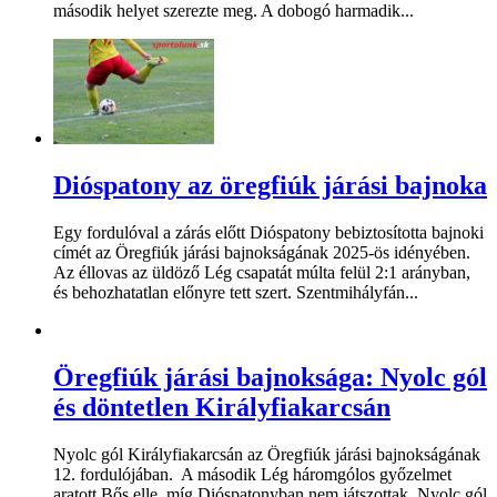
második helyet szerezte meg. A dobogó harmadik...
Dióspatony az öregfiúk járási bajnoka
Egy fordulóval a zárás előtt Dióspatony bebiztosította bajnoki
címét az Öregfiúk járási bajnokságának 2025-ös idényében.
Az éllovas az üldöző Lég csapatát múlta felül 2:1 arányban,
és behozhatatlan előnyre tett szert. Szentmihályfán...
Öregfiúk járási bajnoksága: Nyolc gól
és döntetlen Királyfiakarcsán
Nyolc gól Királyfiakarcsán az Öregfiúk járási bajnokságának
12. fordulójában. A második Lég háromgólos győzelmet
aratott Bős elle, míg Dióspatonyban nem játszottak. Nyolc gól