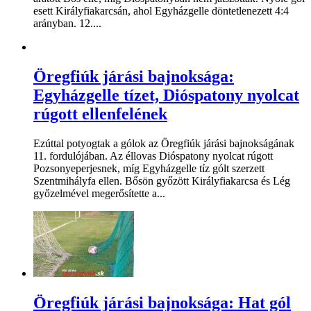
esett Királyfiakarcsán, ahol Egyházgelle döntetlenezett 4:4
arányban. 12....
Öregfiúk járási bajnoksága:
Egyházgelle tízet, Dióspatony nyolcat
rúgott ellenfelének
Ezúttal potyogtak a gólok az Öregfiúk járási bajnokságának
11. fordulójában. Az éllovas Dióspatony nyolcat rúgott
Pozsonyeperjesnek, míg Egyházgelle tíz gólt szerzett
Szentmihályfa ellen. Bősön győzött Királyfiakarcsa és Lég
győzelmével megerősítette a...
Öregfiúk járási bajnoksága: Hat gól