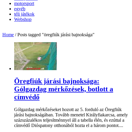
motorsport
egyéb
téli játékok
Webshop
Home
/
Posts tagged "öregfiúk járási bajnoksága"
Öregfiúk járási bajnoksága:
Gólgazdag mérkőzések, botlott a
címvédő
Gólgazdag mérkőzéseket hozott az 5. forduló az Öregfiúk
járási bajnokságában. Tovább menetel Királyfiakarcsa, amely
százszázalékos teljesítménnyel áll a tabella élén, és ezúttal a
címvédő Dióspatony otthonából hozta el a három pontot....