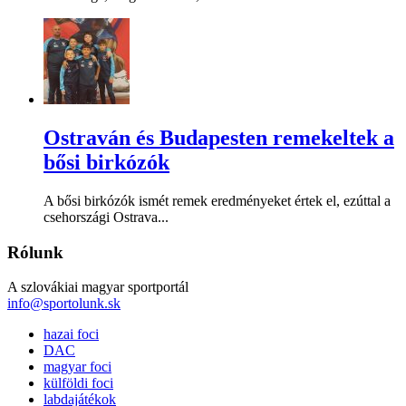
Ostraván és Budapesten remekeltek a
bősi birkózók
A bősi birkózók ismét remek eredményeket értek el, ezúttal a
csehországi Ostrava...
Rólunk
A szlovákiai magyar sportportál
info@sportolunk.sk
hazai foci
DAC
magyar foci
külföldi foci
labdajátékok