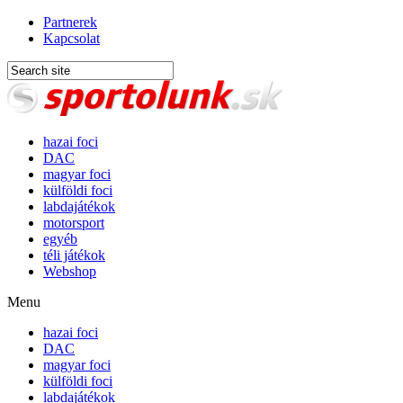
Partnerek
Kapcsolat
hazai foci
DAC
magyar foci
külföldi foci
labdajátékok
motorsport
egyéb
téli játékok
Webshop
Menu
hazai foci
DAC
magyar foci
külföldi foci
labdajátékok