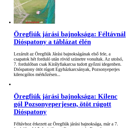
Öregfiúk járási bajnoksága: Féltávnál
Dióspatony a táblázat élén
Lezárult az Öregfiúk Járási bajnokságának első fele, a
csapatok hét forduló után rövid szünetre vonultak. Az utolsó,
7. fordulóban csak Királyfiakarcsa tudott győzni idegenben.
Dióspatony ötöt rúgott Egyházkarcsányak, Pozsonyeperjes
kilencgólos mérkőzésen...
Öregfiúk járási bajnoksága: Kilenc
gól Pozsonyeperjesen, ötöt rúgott
Dióspatony
Féltávhoz érkezett az Öregfiúk járási bajnoksága, már a 7.