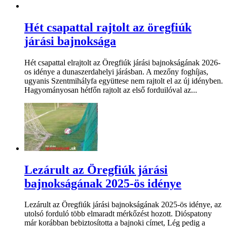
Hét csapattal rajtolt az öregfiúk
járási bajnoksága
Hét csapattal elrajtolt az Öregfiúk járási bajnokságának 2026-
os idénye a dunaszerdahelyi járásban. A mezőny foghíjas,
ugyanis Szentmihályfa együttese nem rajtolt el az új idényben.
Hagyományosan hétfőn rajtolt az első forduilóval az...
Lezárult az Öregfiúk járási
bajnokságának 2025-ös idénye
Lezárult az Öregfiúk járási bajnokságának 2025-ös idénye, az
utolsó forduló több elmaradt mérkőzést hozott. Dióspatony
már korábban bebiztosította a bajnoki címet, Lég pedig a