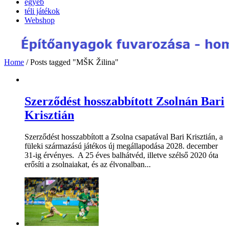
egyéb
téli játékok
Webshop
Home
/
Posts tagged "MŠK Žilina"
Szerződést hosszabbított Zsolnán Bari
Krisztián
Szerződést hosszabbított a Zsolna csapatával Bari Krisztián, a
füleki származású játékos új megállapodása 2028. december
31-ig érvényes. A 25 éves balhátvéd, illetve szélső 2020 óta
erősíti a zsolnaiakat, és az élvonalban...