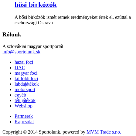
bősi birkózók
A bősi birkózók ismét remek eredményeket értek el, ezúttal a
csehországi Ostrava...
Rólunk
A szlovákiai magyar sportportál
info@sportolunk.sk
hazai foci
DAC
magyar foci
külföldi foci
labdajátékok
motorsport
egyéb
téli játékok
Webshop
Partnerek
Kapcsolat
Copyright © 2014 Sportolunk, powered by
MVM Trade s.r.o.