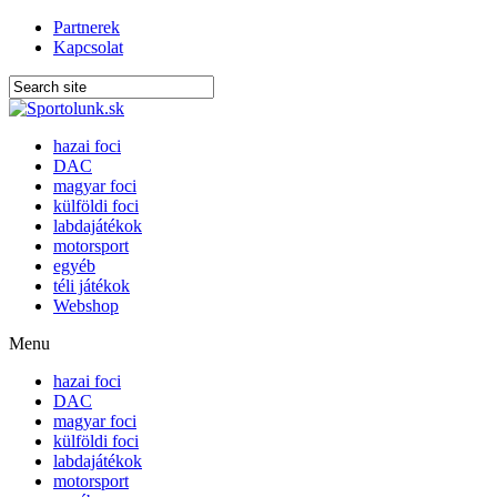
Partnerek
Kapcsolat
hazai foci
DAC
magyar foci
külföldi foci
labdajátékok
motorsport
egyéb
téli játékok
Webshop
Menu
hazai foci
DAC
magyar foci
külföldi foci
labdajátékok
motorsport