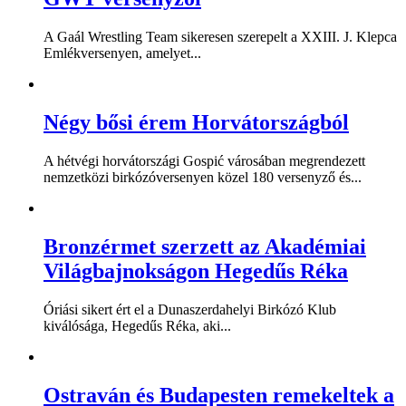
A Gaál Wrestling Team sikeresen szerepelt a XXIII. J. Klepca
Emlékversenyen, amelyet...
Négy bősi érem Horvátországból
A hétvégi horvátországi Gospić városában megrendezett
nemzetközi birkózóversenyen közel 180 versenyző és...
Bronzérmet szerzett az Akadémiai
Világbajnokságon Hegedűs Réka
Óriási sikert ért el a Dunaszerdahelyi Birkózó Klub
kiválósága, Hegedűs Réka, aki...
Ostraván és Budapesten remekeltek a