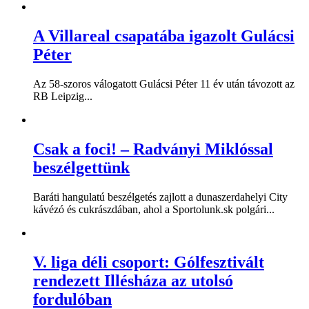
A Villareal csapatába igazolt Gulácsi
Péter
Az 58-szoros válogatott Gulácsi Péter 11 év után távozott az
RB Leipzig...
Csak a foci! – Radványi Miklóssal
beszélgettünk
Baráti hangulatú beszélgetés zajlott a dunaszerdahelyi City
kávézó és cukrászdában, ahol a Sportolunk.sk polgári...
V. liga déli csoport: Gólfesztivált
rendezett Illésháza az utolsó
fordulóban