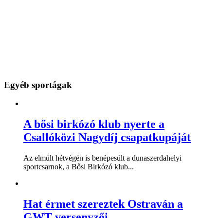
Egyéb sportágak
A bősi birkózó klub nyerte a
Csallóközi Nagydíj csapatkupáját
Az elmúlt hétvégén is benépesült a dunaszerdahelyi
sportcsarnok, a Bősi Birkózó klub...
Hat érmet szereztek Ostraván a
GWT versenyzői