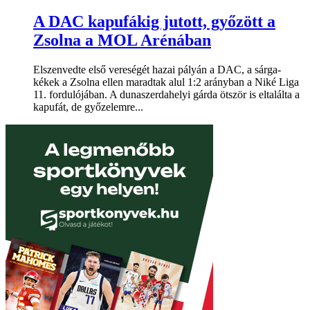
A DAC kapufákig jutott, győzött a
Zsolna a MOL Arénában
Elszenvedte első vereségét hazai pályán a DAC, a sárga-
kékek a Zsolna ellen maradtak alul 1:2 arányban a Niké Liga
11. fordulójában. A dunaszerdahelyi gárda ötször is eltalálta a
kapufát, de győzelemre...