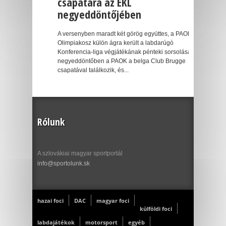
csapatára az EKL
negyeddöntőjében
A versenyben maradt két görög együttes, a PAOK és az
Olimpiakosz külön ágra került a labdarúgó
Konferencia-liga végjátékának pénteki sorsolásán. A
negyeddöntőben a PAOK a belga Club Brugge
csapatával találkozik, és...
Rólunk
A szlovákiai magyar sportportál
info@sportolunk.sk
hazai foci
DAC
magyar foci
külföldi foci
labdajátékok
motorsport
egyéb