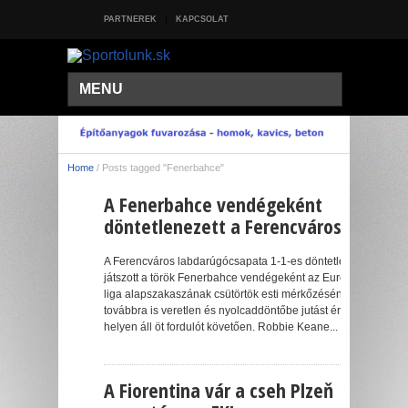
PARTNEREK
KAPCSOLAT
MENU
Home
/
Posts tagged "Fenerbahce"
A Fenerbahce vendégeként
döntetlenezett a Ferencváros
A Ferencváros labdarúgócsapata 1-1-es döntetlent
játszott a török Fenerbahce vendégeként az Európa-
liga alapszakaszának csütörtök esti mérkőzésén, így
továbbra is veretlen és nyolcaddöntőbe jutást érő
helyen áll öt fordulót követően. Robbie Keane...
A Fiorentina vár a cseh Plzeň