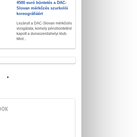
4500 euró büntetés a DAC-
Slovan mérkőzés szurkolói
koreográfiáért
Lezárult a DAC-Slovan mérkőzés
vizsgálata, komoly pénzbüntetést
kapott a dunaszerdahelyi klub.
Mint...
OOK