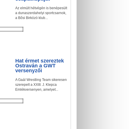
Az elmúlt hétvégén is benépesült
a dunaszerdahelyi sportcsarnok,
a Bősi Birkózó klub...
Hat érmet szereztek
Ostraván a GWT
versenyzői
A Gaál Wrestling Team sikeresen
szerepelt a XXIII. J. Klepca
Emlékversenyen, amelyet...