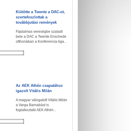
Kiütötte a Twente a DAC-ot,
szertefoszlottak a
továbbjutási remények
Fájdalmas vereségbe szaladt
bele a DAC a Twente Enschede
otthonában a Konferencia-liga...
Az AEK Athén csapatához
igazolt Vitális Milán
A magyar válogatott Vitális Milán
a Varga Barnabást is
foglalkoztató AEK Athén...