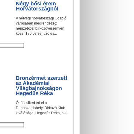
Négy bősi érem
Horvátországból
A hétvégi horvátországi Gospić
városában megrendezett
nemzetközi birkózóversenyen
közel 180 versenyző és...
Bronzérmet szerzett
az Akadémiai
Világbajnokságon
Hegedűs Réka
Óriási sikert ért el a
Dunaszerdahelyi Birkózó Klub
kiválósága, Hegedűs Réka, aki...