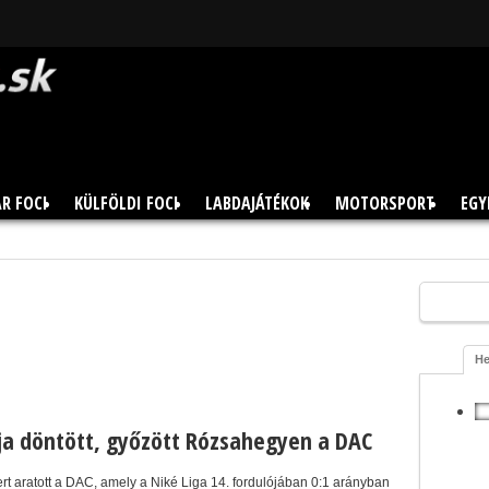
R FOCI
KÜLFÖLDI FOCI
LABDAJÁTÉKOK
MOTORSPORT
EGY
He
lja döntött, győzött Rózsahegyen a DAC
ert aratott a DAC, amely a Niké Liga 14. fordulójában 0:1 arányban