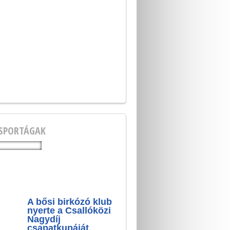
 SPORTÁGAK
A bősi birkózó klub
nyerte a Csallóközi
Nagydíj
csapatkupáját