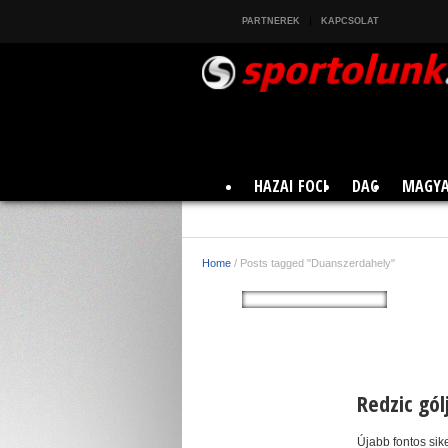
PARTNEREK
KAPCSOLAT
HAZAI FOCI
DAC
MAGYA
Home
/
Posts tagged "Duanszerdahely"
Redzic gó
Újabb fontos sik