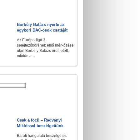
Borbély Balázs nyerte az
egykori DAC-osok csatáját
Az Európa-liga 3.
selejtezőkörének első mérkőzése
után Borbély Balázs örülhetett,
miután a...
Csak a foci! – Radványi
Miklóssal beszélgettünk
Baráti hangulatú beszélgetés