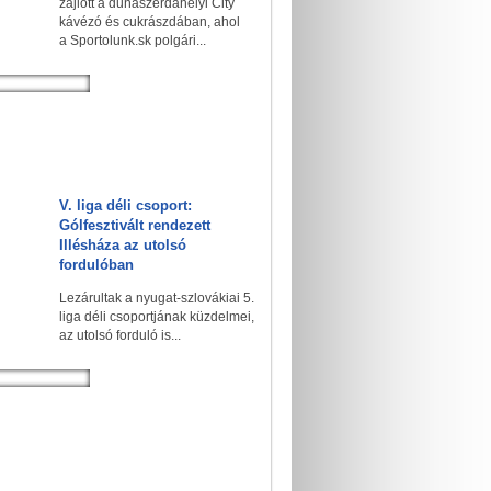
zajlott a dunaszerdahelyi City
kávézó és cukrászdában, ahol
a Sportolunk.sk polgári...
V. liga déli csoport:
Gólfesztivált rendezett
Illésháza az utolsó
fordulóban
Lezárultak a nyugat-szlovákiai 5.
liga déli csoportjának küzdelmei,
az utolsó forduló is...