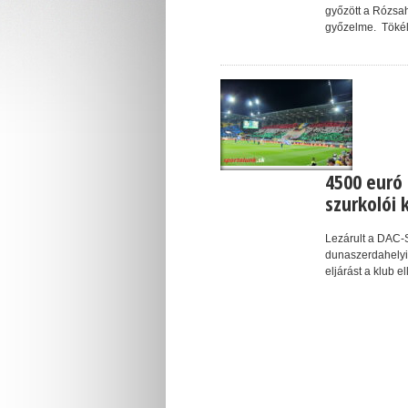
győzött a Rózsa
győzelme. Tökél
4500 euró
szurkolói 
Lezárult a DAC-
dunaszerdahelyi 
eljárást a klub e