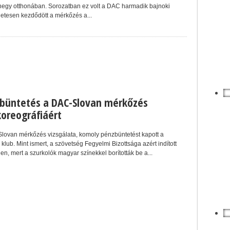
hegy otthonában. Sorozatban ez volt a DAC harmadik bajnoki
etesen kezdődött a mérkőzés a...
 büntetés a DAC-Slovan mérkőzés
koreográfiáért
Slovan mérkőzés vizsgálata, komoly pénzbüntetést kapott a
klub. Mint ismert, a szövetség Fegyelmi Bizottsága azért indított
llen, mert a szurkolók magyar színekkel borították be a...